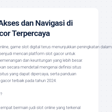
kses dan Navigasi di
acor Terpercaya
nline, game slot digital terus menunjukkan peningkatan dalam
 penjudi mencari platform slot gacor untuk
emenangan dan keuntungan yang lebih besar.
skan secara mendetail mengenai definisi situs
ri situs yang dapat dipercaya, serta panduan
 gacor terbaik pada tahun 2024.
r?
tempat bermain judi slot online yang terkenal