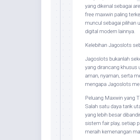
yang dikenal sebagai 
free maxwin paling terke
muncul sebagai pilihan 
digital modern lainnya.
Kelebihan Jagoslots se
Jagoslots bukanlah seke
yang dirancang khusus
aman, nyaman, serta me
mengapa Jagoslots menj
Peluang Maxwin yang Ti
Salah satu daya tarik u
yang lebih besar diband
sistem fair play, setia
meraih kemenangan ma