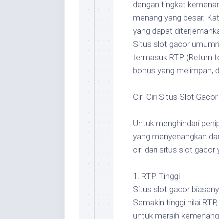
dengan tingkat kemenan
menang yang besar. Kata
yang dapat diterjemahka
Situs slot gacor umumny
termasuk RTP (Return to 
bonus yang melimpah, d
Ciri-Ciri Situs Slot Gaco
Untuk menghindari pen
yang menyenangkan dan
ciri dari situs slot gaco
1. RTP Tinggi
Situs slot gacor biasan
Semakin tinggi nilai RT
untuk meraih kemenanga