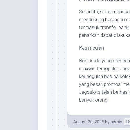
Selain itu, sistem trans
mendukung berbagai me
termasuk transfer bank,
penarikan dapat dilaku
Kesimpulan
Bagi Anda yang mencari 
maxwin terpopuler, Jago
keunggulan berupa kole
yang besar, promosi men
Jagoslots telah berhasil 
banyak orang.
August 30, 2025
by
admin
U