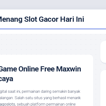
nang Slot Gacor Hari Ini
 Game Online Free Maxwin
caya
ital saat ini, permainan daring semakin banyak
alangan. Salah satu situs yang berhasil menarik
agoslots
, sebuah platform permainan online