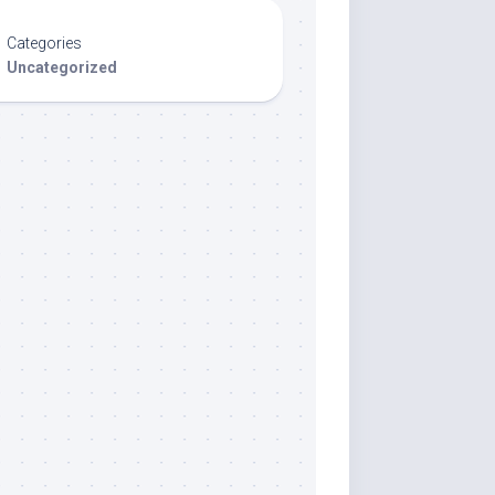
Categories
Uncategorized