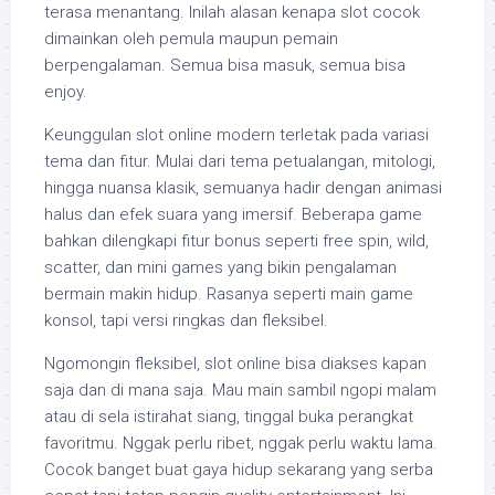
terasa menantang. Inilah alasan kenapa slot cocok
dimainkan oleh pemula maupun pemain
berpengalaman. Semua bisa masuk, semua bisa
enjoy.
Keunggulan slot online modern terletak pada variasi
tema dan fitur. Mulai dari tema petualangan, mitologi,
hingga nuansa klasik, semuanya hadir dengan animasi
halus dan efek suara yang imersif. Beberapa game
bahkan dilengkapi fitur bonus seperti free spin, wild,
scatter, dan mini games yang bikin pengalaman
bermain makin hidup. Rasanya seperti main game
konsol, tapi versi ringkas dan fleksibel.
Ngomongin fleksibel, slot online bisa diakses kapan
saja dan di mana saja. Mau main sambil ngopi malam
atau di sela istirahat siang, tinggal buka perangkat
favoritmu. Nggak perlu ribet, nggak perlu waktu lama.
Cocok banget buat gaya hidup sekarang yang serba