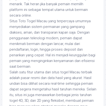
menarik. Tak heran jika banyak pemain memilih
platform ini sebagai tempat utama untuk bermain
secara online.
Situs Toto Togel Macau yang terpercaya umumnya
menyediakan sistem permainan yang gampang
diakses, aman, dan transparan kapan saja. Dengan
penggunaan teknologi modern, pemain dapat
menikmati bermain dengan lancar, mulai dari
pendaftaran, login, hingga proses deposit dan
penarikan yang cepat. Hal ini menjadi keunggulan bagi
pemain yang menginginkan kenyamanan dan efisiensi
saat bermain.
Salah satu fitur utama dari situs togel Macau terbaik
adalah pasar resmi dan data hasil yang akurat. Hasil
undian bisa dilihat secara real-time sehingga pemain
dapat segera mengetahui hasil taruhan mereka. Selain
itu, situs ini juga menawarkan berbagai jenis taruhan
togel 4D, 3D, dan 2D yang fleksibel, membuat pemain