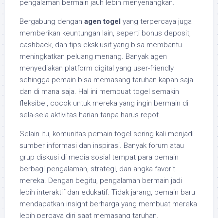
pengalaman bermain jauh lebih menyenangkan.
Bergabung dengan
agen togel
yang terpercaya juga
memberikan keuntungan lain, seperti bonus deposit,
cashback, dan tips eksklusif yang bisa membantu
meningkatkan peluang menang. Banyak agen
menyediakan platform digital yang user-friendly
sehingga pemain bisa memasang taruhan kapan saja
dan di mana saja. Hal ini membuat togel semakin
fleksibel, cocok untuk mereka yang ingin bermain di
sela-sela aktivitas harian tanpa harus repot.
Selain itu, komunitas pemain togel sering kali menjadi
sumber informasi dan inspirasi. Banyak forum atau
grup diskusi di media sosial tempat para pemain
berbagi pengalaman, strategi, dan angka favorit
mereka. Dengan begitu, pengalaman bermain jadi
lebih interaktif dan edukatif. Tidak jarang, pemain baru
mendapatkan insight berharga yang membuat mereka
lebih percaya diri saat memasang taruhan.