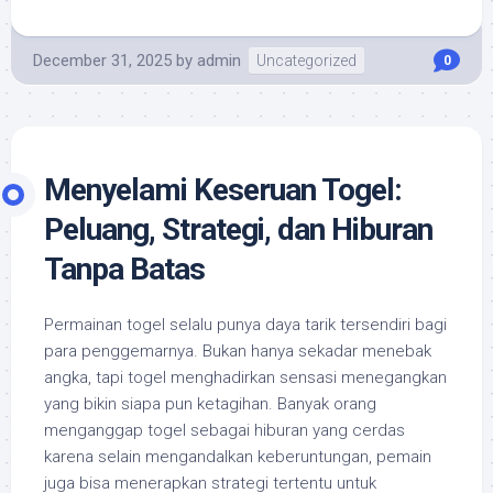
December 31, 2025
by
admin
Uncategorized
0
Menyelami Keseruan Togel:
Peluang, Strategi, dan Hiburan
Tanpa Batas
Permainan togel selalu punya daya tarik tersendiri bagi
para penggemarnya. Bukan hanya sekadar menebak
angka, tapi togel menghadirkan sensasi menegangkan
yang bikin siapa pun ketagihan. Banyak orang
menganggap togel sebagai hiburan yang cerdas
karena selain mengandalkan keberuntungan, pemain
juga bisa menerapkan strategi tertentu untuk