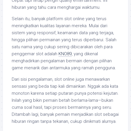
cepat tapi tetap pengin quality entertainment. Ini
hiburan yang tahu cara menghargai waktumu.
Selain itu, banyak platform slot online yang terus
meningkatkan kualitas layanan mereka. Mulai dari
sistem yang responsif, keamanan data yang terjaga,
hingga pilihan permainan yang terus diperbarui. Salah
satu nama yang cukup sering dibicarakan oleh para
penggemar slot adalah
KNO89
, yang dikenal
menghadirkan pengalaman bermain dengan pilihan
game menarik dan antarmuka yang ramah pengguna.
Dari sisi pengalaman, slot online juga menawarkan
sensasi yang beda tiap kali dimainkan. Nggak ada kata
monoton karena setiap putaran punya potensi kejutan.
Inilah yang bikin pemain betah berlama-lama—bukan
cuma soal hasil, tapi proses bermainnya yang seru.
Ditambah lagi, banyak pemain menjadikan slot sebagai
hiburan ringan tanpa tekanan, cukup dinikmati alurnya.