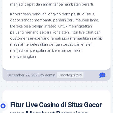
menjadi cepat dan aman tanpa hambatan berarti.
Keberadaan panduan lengkap dan tips jitu di situs
gacor sangat membantu pemain baru maupun lama.
Mereka bisa belajar strategi untuk meningkatkan
peluang menang secara konsisten. Fitur live chat dan
customer service yang ramah juga memastikan setiap
masalah terselesaikan dengan cepat dan efisien,
menjadikan pengalaman bermain semakin
menyenangkan.
December 22, 2025
by
admin
Uncategorized
0
Fitur Live Casino di Situs Gacor