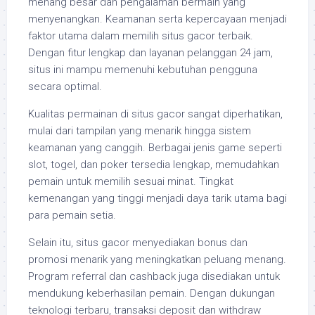
menang besar dan pengalaman bermain yang
menyenangkan. Keamanan serta kepercayaan menjadi
faktor utama dalam memilih situs gacor terbaik.
Dengan fitur lengkap dan layanan pelanggan 24 jam,
situs ini mampu memenuhi kebutuhan pengguna
secara optimal.
Kualitas permainan di situs gacor sangat diperhatikan,
mulai dari tampilan yang menarik hingga sistem
keamanan yang canggih. Berbagai jenis game seperti
slot, togel, dan poker tersedia lengkap, memudahkan
pemain untuk memilih sesuai minat. Tingkat
kemenangan yang tinggi menjadi daya tarik utama bagi
para pemain setia.
Selain itu, situs gacor menyediakan bonus dan
promosi menarik yang meningkatkan peluang menang.
Program referral dan cashback juga disediakan untuk
mendukung keberhasilan pemain. Dengan dukungan
teknologi terbaru, transaksi deposit dan withdraw