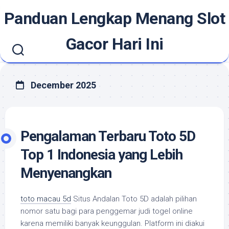
Skip
Panduan Lengkap Menang Slot
to
content
Gacor Hari Ini
December 2025
Pengalaman Terbaru Toto 5D
Top 1 Indonesia yang Lebih
Menyenangkan
toto macau 5d
Situs Andalan Toto 5D adalah pilihan
nomor satu bagi para penggemar judi togel online
karena memiliki banyak keunggulan. Platform ini diakui