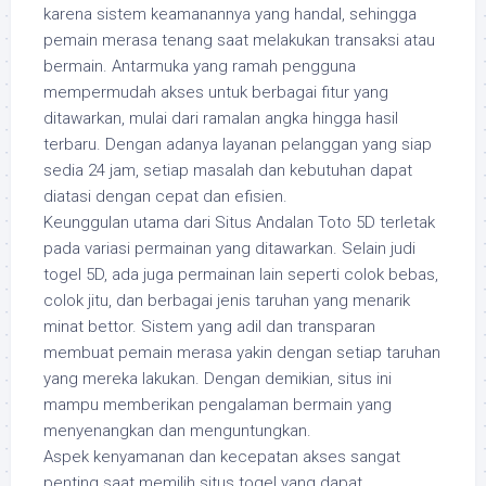
karena sistem keamanannya yang handal, sehingga
pemain merasa tenang saat melakukan transaksi atau
bermain. Antarmuka yang ramah pengguna
mempermudah akses untuk berbagai fitur yang
ditawarkan, mulai dari ramalan angka hingga hasil
terbaru. Dengan adanya layanan pelanggan yang siap
sedia 24 jam, setiap masalah dan kebutuhan dapat
diatasi dengan cepat dan efisien.
Keunggulan utama dari Situs Andalan Toto 5D terletak
pada variasi permainan yang ditawarkan. Selain judi
togel 5D, ada juga permainan lain seperti colok bebas,
colok jitu, dan berbagai jenis taruhan yang menarik
minat bettor. Sistem yang adil dan transparan
membuat pemain merasa yakin dengan setiap taruhan
yang mereka lakukan. Dengan demikian, situs ini
mampu memberikan pengalaman bermain yang
menyenangkan dan menguntungkan.
Aspek kenyamanan dan kecepatan akses sangat
penting saat memilih situs togel yang dapat