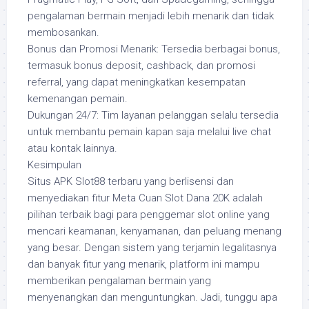
pengalaman bermain menjadi lebih menarik dan tidak
membosankan.
Bonus dan Promosi Menarik: Tersedia berbagai bonus,
termasuk bonus deposit, cashback, dan promosi
referral, yang dapat meningkatkan kesempatan
kemenangan pemain.
Dukungan 24/7: Tim layanan pelanggan selalu tersedia
untuk membantu pemain kapan saja melalui live chat
atau kontak lainnya.
Kesimpulan
Situs APK Slot88 terbaru yang berlisensi dan
menyediakan fitur Meta Cuan Slot Dana 20K adalah
pilihan terbaik bagi para penggemar slot online yang
mencari keamanan, kenyamanan, dan peluang menang
yang besar. Dengan sistem yang terjamin legalitasnya
dan banyak fitur yang menarik, platform ini mampu
memberikan pengalaman bermain yang
menyenangkan dan menguntungkan. Jadi, tunggu apa