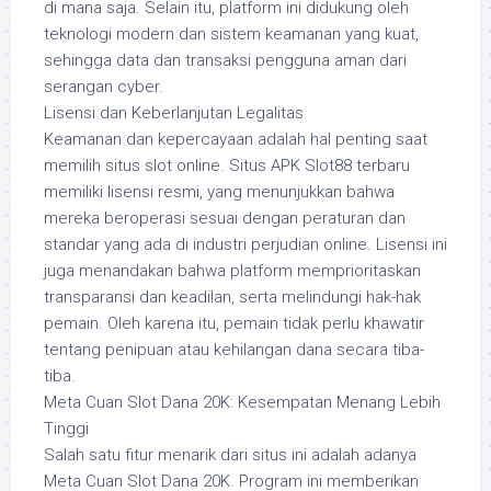
di mana saja. Selain itu, platform ini didukung oleh
teknologi modern dan sistem keamanan yang kuat,
sehingga data dan transaksi pengguna aman dari
serangan cyber.
Lisensi dan Keberlanjutan Legalitas
Keamanan dan kepercayaan adalah hal penting saat
memilih situs slot online. Situs APK Slot88 terbaru
memiliki lisensi resmi, yang menunjukkan bahwa
mereka beroperasi sesuai dengan peraturan dan
standar yang ada di industri perjudian online. Lisensi ini
juga menandakan bahwa platform memprioritaskan
transparansi dan keadilan, serta melindungi hak-hak
pemain. Oleh karena itu, pemain tidak perlu khawatir
tentang penipuan atau kehilangan dana secara tiba-
tiba.
Meta Cuan Slot Dana 20K: Kesempatan Menang Lebih
Tinggi
Salah satu fitur menarik dari situs ini adalah adanya
Meta Cuan Slot Dana 20K. Program ini memberikan