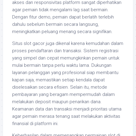
akses dan responsivitas platform sangat diperhatikan
agar pemain tidak mengalami lag saat bermain.
Dengan fitur demo, pemain dapat berlatih terlebih
dahulu sebelum bermain secara langsung,
meningkatkan peluang menang secara signifikan.
Situs slot gacor juga dikenal karena kemudahan dalam
proses pendaftaran dan transaksi. Sistem registrasi
yang simpel dan cepat memungkinkan pemain untuk
mulai bermain tanpa perlu waktu lama. Dukungan
layanan pelanggan yang profesional siap membantu
kapan saja, memastikan setiap kendala dapat
diselesaikan secara efisien. Selain itu, metode
pembayaran yang beragam mempermudah dalam
melakukan deposit maupun penarikan dana.
Keamanan data dan transaksi menjadi prioritas utama
agar pemain merasa tenang saat melakukan aktivitas
finansial di platform ini.
Keberhasilan dalam memenangkan permainan slot di