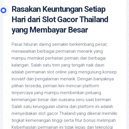
Rasakan Keuntungan Setiap
Hari dari Slot Gacor Thailand
yang Membayar Besar
Pasar hiburan daring semakin berkembang pesat,
menawarkan berbagai permainan menarik yang
mampu memikat perhatian pemain dari berbagai
kalangan. Salah satu tren yang tengah naik daun
adalah permainan slot online yang mengusung konsep
inovatif dan pengalaman menarik. Dengan banyaknya
pilihan tersedia, pemain kini mencari platform
terpercaya yang mampu memberikan peluang
kemenangan besar dan suasana seru saat bermain.
Salah satu keunggulan utama dari platform ini adalah
menyediakan slot gacor Thailand yang dikenal memiliki
tingkat kemenangan tinggi serta fitur bonus melimpah.
Keberhasilan permainan ini tidak lepas dari teknologi