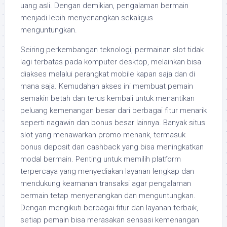
uang asli. Dengan demikian, pengalaman bermain
menjadi lebih menyenangkan sekaligus
menguntungkan.
Seiring perkembangan teknologi, permainan slot tidak
lagi terbatas pada komputer desktop, melainkan bisa
diakses melalui perangkat mobile kapan saja dan di
mana saja. Kemudahan akses ini membuat pemain
semakin betah dan terus kembali untuk menantikan
peluang kemenangan besar dari berbagai fitur menarik
seperti nagawin dan bonus besar lainnya. Banyak situs
slot yang menawarkan promo menarik, termasuk
bonus deposit dan cashback yang bisa meningkatkan
modal bermain. Penting untuk memilih platform
terpercaya yang menyediakan layanan lengkap dan
mendukung keamanan transaksi agar pengalaman
bermain tetap menyenangkan dan menguntungkan.
Dengan mengikuti berbagai fitur dan layanan terbaik,
setiap pemain bisa merasakan sensasi kemenangan