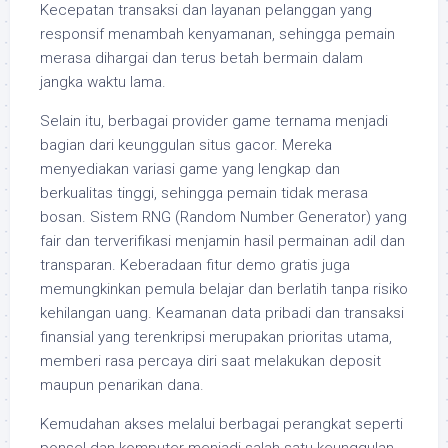
Kecepatan transaksi dan layanan pelanggan yang
responsif menambah kenyamanan, sehingga pemain
merasa dihargai dan terus betah bermain dalam
jangka waktu lama.
Selain itu, berbagai provider game ternama menjadi
bagian dari keunggulan situs gacor. Mereka
menyediakan variasi game yang lengkap dan
berkualitas tinggi, sehingga pemain tidak merasa
bosan. Sistem RNG (Random Number Generator) yang
fair dan terverifikasi menjamin hasil permainan adil dan
transparan. Keberadaan fitur demo gratis juga
memungkinkan pemula belajar dan berlatih tanpa risiko
kehilangan uang. Keamanan data pribadi dan transaksi
finansial yang terenkripsi merupakan prioritas utama,
memberi rasa percaya diri saat melakukan deposit
maupun penarikan dana.
Kemudahan akses melalui berbagai perangkat seperti