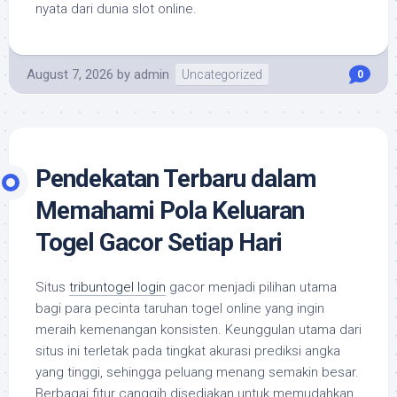
nyata dari dunia slot online.
August 7, 2026
by
admin
Uncategorized
0
Pendekatan Terbaru dalam
Memahami Pola Keluaran
Togel Gacor Setiap Hari
Situs
tribuntogel login
gacor menjadi pilihan utama
bagi para pecinta taruhan togel online yang ingin
meraih kemenangan konsisten. Keunggulan utama dari
situs ini terletak pada tingkat akurasi prediksi angka
yang tinggi, sehingga peluang menang semakin besar.
Berbagai fitur canggih disediakan untuk memudahkan