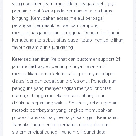
yang user-friendly memudahkan navigasi, sehingga
pemain dapat fokus pada permainan tanpa harus
bingung. Kemudahan akses melalui berbagai
perangkat, termasuk ponsel dan komputer,
memperluas jangkauan pengguna. Dengan berbagai
kemudahan tersebut, situs gacor tetap menjadi pilihan
favorit dalam dunia judi daring.
Ketersediaan fitur live chat dan customer support 24
jam menjadi aspek penting lainnya. Layanan ini
memastikan setiap keluhan atau pertanyaan dapat
diatasi dengan cepat dan profesional. Pengalaman
pengguna yang menyenangkan menjadi prioritas
utama, sehingga mereka merasa dihargai dan
didukung sepanjang waktu. Selain itu, keberagaman
metode pembayaran yang lengkap memudahkan
proses transaksi bagi berbagai kalangan. Keamanan
transaksi juga menjadi perhatian utama, dengan
sistem enkripsi canggih yang melindungi data