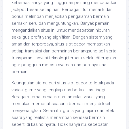
keberhasilannya yang tinggi dan peluang mendapatkan
jackpot besar setiap hari. Berbagai fitur menarik dan
bonus melimpah menjadikan pengalaman bermain
semakin seru dan menguntungkan. Banyak pemain
mengandalkan situs ini untuk mendapatkan hiburan
sekaligus profit yang signifikan. Dengan sistem yang
aman dan terpercaya, situs slot gacor memastikan
setiap transaksi dan permainan berlangsung adil serta
transparan. Inovasi teknologi terbaru selalu diterapkan
agar pengguna merasa nyaman dan percaya saat
bermain.
Keunggulan utama dari situs slot gacor terletak pada
variasi game yang lengkap dan berkualitas tinggi.
Beragam tema menarik dan tampilan visual yang
memukau membuat suasana bermain menjadi lebih
menyenangkan. Selain itu, grafis yang tajam dan efek
suara yang realistis menambah sensasi bermain
seperti di kasino nyata. Tidak hanya itu, kecepatan