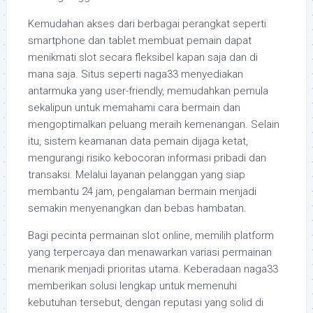
Kemudahan akses dari berbagai perangkat seperti
smartphone dan tablet membuat pemain dapat
menikmati slot secara fleksibel kapan saja dan di
mana saja. Situs seperti naga33 menyediakan
antarmuka yang user-friendly, memudahkan pemula
sekalipun untuk memahami cara bermain dan
mengoptimalkan peluang meraih kemenangan. Selain
itu, sistem keamanan data pemain dijaga ketat,
mengurangi risiko kebocoran informasi pribadi dan
transaksi. Melalui layanan pelanggan yang siap
membantu 24 jam, pengalaman bermain menjadi
semakin menyenangkan dan bebas hambatan.
Bagi pecinta permainan slot online, memilih platform
yang terpercaya dan menawarkan variasi permainan
menarik menjadi prioritas utama. Keberadaan naga33
memberikan solusi lengkap untuk memenuhi
kebutuhan tersebut, dengan reputasi yang solid di