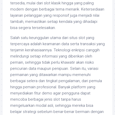
tersedia, mulai dari slot klasik hingga yang paling
modern dengan berbagai tema menarik. Ketersediaan
layanan pelanggan yang responsif juga menjadi nilai
tambah, memastikan setiap kendala yang dihadapi
bisa segera terselesaikan.
Salah satu keunggulan utama dari situs slot yang
terpercaya adalah keamanan data serta transaksi yang
terjamin kerahasiaannya. Teknologi enkripsi canggih
melindungi setiap informasi yang diberikan oleh
pemain, sehingga tidak perlu khawatir akan risiko
pencurian data maupun penipuan. Selain itu, variasi
permainan yang ditawarkan mampu memenuhi
berbagai selera dan tingkat pengalaman, dari pemula
hingga pemain profesional. Banyak platform yang
menyediakan fitur demo agar pengguna dapat
mencoba berbagai jenis slot tanpa harus
mengeluarkan modal asli, sehingga mereka bisa
belajar strategi sebelum benar-benar bermain dengan