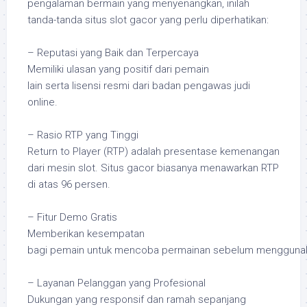
pengalaman bermain yang menyenangkan, inilah
tanda-tanda situs slot gacor yang perlu diperhatikan:
– Reputasi yang Baik dan Terpercaya
Memiliki ulasan yang positif dari pemain
lain serta lisensi resmi dari badan pengawas judi
online.
– Rasio RTP yang Tinggi
Return to Player (RTP) adalah presentase kemenangan
dari mesin slot. Situs gacor biasanya menawarkan RTP
di atas 96 persen.
– Fitur Demo Gratis
Memberikan kesempatan
bagi pemain untuk mencoba permainan sebelum menggunak
– Layanan Pelanggan yang Profesional
Dukungan yang responsif dan ramah sepanjang