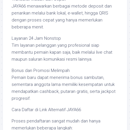
JAYA66 menawarkan berbagai metode deposit dan
penarikan melalui bank lokal, e-wallet, hingga QRIS
dengan proses cepat yang hanya memerlukan
beberapa menit.
Layanan 24 Jam Nonstop
Tim layanan pelanggan yang profesional siap
membantu pemain kapan saja, baik melalui live chat
maupun saluran komunikasi resmi lainnya.
Bonus dan Promosi Melimpah
Pemain baru dapat menerima bonus sambutan,
sementara anggota lama memiliki kesempatan untuk
mendapatkan cashback, putaran gratis, serta jackpot
progresif.
Cara Daftar di Link Alternatif JAYA66
Proses pendaftaran sangat mudah dan hanya
memerlukan beberapa langkah: