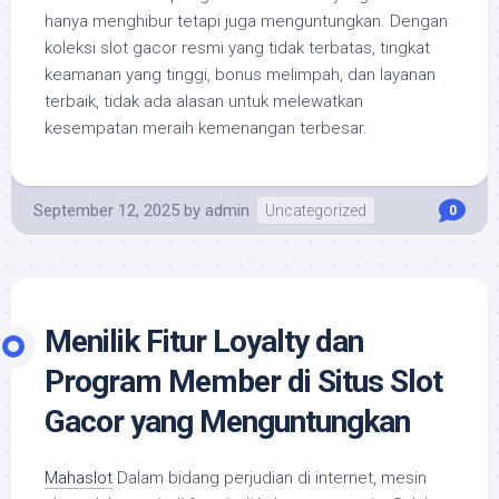
hanya menghibur tetapi juga menguntungkan. Dengan
koleksi slot gacor resmi yang tidak terbatas, tingkat
keamanan yang tinggi, bonus melimpah, dan layanan
terbaik, tidak ada alasan untuk melewatkan
kesempatan meraih kemenangan terbesar.
September 12, 2025
by
admin
Uncategorized
0
Menilik Fitur Loyalty dan
Program Member di Situs Slot
Gacor yang Menguntungkan
Mahaslot
Dalam bidang perjudian di internet, mesin