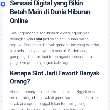
Sensasi Digital yang Bikin
Betah Main di Dunia Hiburan
Online
Kalau ngomongin soal hiburan digital, nggak bisa
dipungkiri kalau
slot
jadi salah satu pilihan paling
populer. Dari sekian banyak game online yang beredar,
slot selalu punya daya tarik sendiri. Sederhana,
gampang dimainin, tapi tetep ngasih sensasi seru
yang bikin pemain pengen balik lagi.
Kenapa Slot Jadi Favorit Banyak
Orang?
Alasan utamanya simpel: slot itu praktis. Nggak perlu
mikir strategi ribet kayak di game kartu atau adu taktik
kayak di e-sport. Tinggal tekan tombol, gulungan
berputar, dan boom—tinggal tunggu hasilnya.