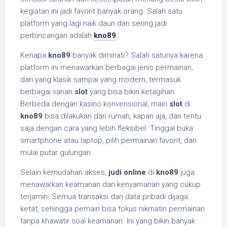
kegiatan ini jadi favorit banyak orang. Salah satu
platform yang lagi naik daun dan sering jadi
perbincangan adalah
kno89
.
Kenapa
kno89
banyak diminati? Salah satunya karena
platform ini menawarkan berbagai jenis permainan,
dari yang klasik sampai yang modern, termasuk
berbagai varian
slot
yang bisa bikin ketagihan.
Berbeda dengan kasino konvensional, main
slot
di
kno89
bisa dilakukan dari rumah, kapan aja, dan tentu
saja dengan cara yang lebih fleksibel. Tinggal buka
smartphone atau laptop, pilih permainan favorit, dan
mulai putar gulungan.
Selain kemudahan akses,
judi online
di
kno89
juga
menawarkan keamanan dan kenyamanan yang cukup
terjamin. Semua transaksi dan data pribadi dijaga
ketat, sehingga pemain bisa fokus nikmatin permainan
tanpa khawatir soal keamanan. Ini yang bikin banyak