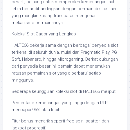
berarti, peluang untuk memperoleh kemenangan jauh
lebih besar dibandingkan dengan bermain di situs lain
yang mungkin kurang transparan mengenai
mekanisme permainannya.
Koleksi Slot Gacor yang Lengkap
HALTE66 bekerja sama dengan berbagai penyedia slot
terkenal di seluruh dunia, mulai dari Pragmatic Play, PG
Soft, Habanero, hingga Microgaming. Berkat dukungan
dari penyedia besar ini, pemain dapat menemukan
ratusan permainan slot yang diperbarui setiap
minggunya.
Beberapa keunggulan koleksi slot di HALTE66 meliputi:
Persentase kemenangan yang tinggi dengan RTP
mencapai 95% atau lebih.
Fitur bonus menarik seperti free spin, scatter, dan
jackpot progresif.