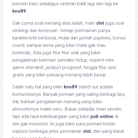
pemain baru sekaligus veteran balik lagi dan lagi ke
kno89
.
Gak cuma soal menang atau kalah, main
slot
juga soal
strategi dan keseruan. Setiap permainan punya
karakteristik berbeda, mulai dari jumlah paylines, bonus
round, sampai tema yang bikin mata gak mau
berkedip. Ada juga fitur-fitur unik yang bikin
pengalaman bermain semakin hidup, seperti mini
game interaktif, jackpot progresif, hingga fitur spin
gratis yang bikin peluang menang lebih besar.
Salah satu hal yang bikin
kno89
stand out adalah
komunitasnya. Banyak pemain yang saling berbagi tips,
trik, bahkan pengalaman menang yang bikin
atmosfernya makin seru. Bukan sekadar main sendiri,
tapi ada rasa kekeluargaan yang bikin
judi online
di
sini gak monoton. Ini juga bikin para pemain betah
explore berbagai jenis permainan
slot
, dari yang klasik