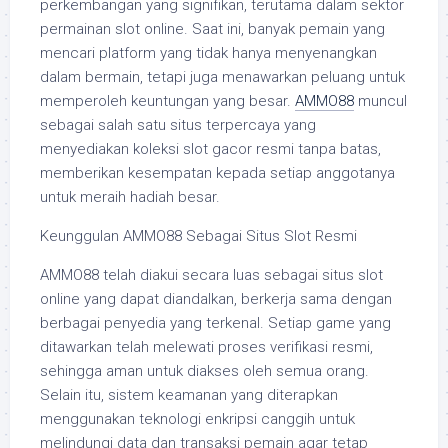
perkembangan yang signifikan, terutama dalam sektor
permainan slot online. Saat ini, banyak pemain yang
mencari platform yang tidak hanya menyenangkan
dalam bermain, tetapi juga menawarkan peluang untuk
memperoleh keuntungan yang besar.
AMMO88
muncul
sebagai salah satu situs terpercaya yang
menyediakan koleksi slot gacor resmi tanpa batas,
memberikan kesempatan kepada setiap anggotanya
untuk meraih hadiah besar.
Keunggulan AMMO88 Sebagai Situs Slot Resmi
AMMO88 telah diakui secara luas sebagai situs slot
online yang dapat diandalkan, berkerja sama dengan
berbagai penyedia yang terkenal. Setiap game yang
ditawarkan telah melewati proses verifikasi resmi,
sehingga aman untuk diakses oleh semua orang.
Selain itu, sistem keamanan yang diterapkan
menggunakan teknologi enkripsi canggih untuk
melindungi data dan transaksi pemain agar tetap