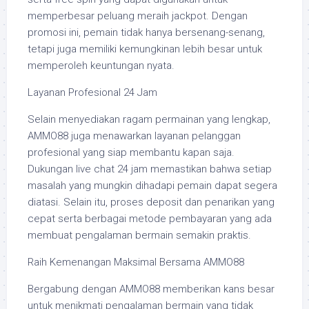
memperbesar peluang meraih jackpot. Dengan
promosi ini, pemain tidak hanya bersenang-senang,
tetapi juga memiliki kemungkinan lebih besar untuk
memperoleh keuntungan nyata.
Layanan Profesional 24 Jam
Selain menyediakan ragam permainan yang lengkap,
AMMO88 juga menawarkan layanan pelanggan
profesional yang siap membantu kapan saja.
Dukungan live chat 24 jam memastikan bahwa setiap
masalah yang mungkin dihadapi pemain dapat segera
diatasi. Selain itu, proses deposit dan penarikan yang
cepat serta berbagai metode pembayaran yang ada
membuat pengalaman bermain semakin praktis.
Raih Kemenangan Maksimal Bersama AMMO88
Bergabung dengan AMMO88 memberikan kans besar
untuk menikmati pengalaman bermain yang tidak