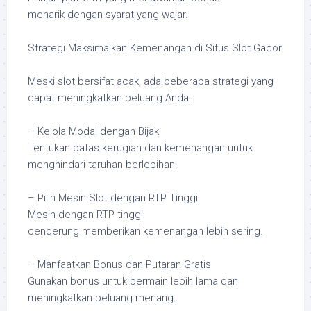
menarik dengan syarat yang wajar.
Strategi Maksimalkan Kemenangan di Situs Slot Gacor
Meski slot bersifat acak, ada beberapa strategi yang
dapat meningkatkan peluang Anda:
– Kelola Modal dengan Bijak
Tentukan batas kerugian dan kemenangan untuk
menghindari taruhan berlebihan.
– Pilih Mesin Slot dengan RTP Tinggi
Mesin dengan RTP tinggi
cenderung memberikan kemenangan lebih sering.
– Manfaatkan Bonus dan Putaran Gratis
Gunakan bonus untuk bermain lebih lama dan
meningkatkan peluang menang.