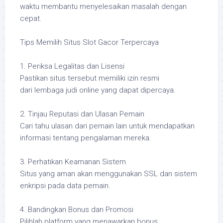
waktu membantu menyelesaikan masalah dengan
cepat.
Tips Memilih Situs Slot Gacor Terpercaya
1. Periksa Legalitas dan Lisensi
Pastikan situs tersebut memiliki izin resmi
dari lembaga judi online yang dapat dipercaya.
2. Tinjau Reputasi dan Ulasan Pemain
Cari tahu ulasan dari pemain lain untuk mendapatkan
informasi tentang pengalaman mereka.
3. Perhatikan Keamanan Sistem
Situs yang aman akan menggunakan SSL dan sistem
enkripsi pada data pemain.
4. Bandingkan Bonus dan Promosi
Pilihlah platform yang menawarkan bonus