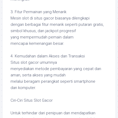
3. Fitur Permainan yang Menarik
Mesin slot di situs gacor biasanya dilengkapi
dengan berbagai fitur menarik seperti putaran gratis,
simbol khusus, dan jackpot progresif
yang mempermudah pemain dalam
mencapai kemenangan besar.
4. Kemudahan dalam Akses dan Transaksi
Situs slot gacor umumnya
menyediakan metode pembayaran yang cepat dan
aman, serta akses yang mudah
melalui beragam perangkat seperti smartphone
dan komputer.
Ciri-Ciri Situs Slot Gacor
Untuk terhindar dari penipuan dan mendapatkan