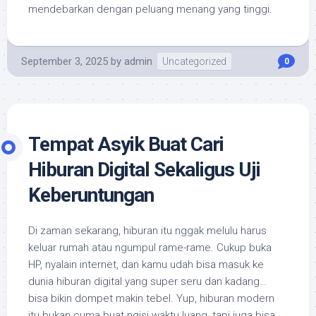
mendebarkan dengan peluang menang yang tinggi.
September 3, 2025
by
admin
Uncategorized
0
Tempat Asyik Buat Cari
Hiburan Digital Sekaligus Uji
Keberuntungan
Di zaman sekarang, hiburan itu nggak melulu harus
keluar rumah atau ngumpul rame-rame. Cukup buka
HP, nyalain internet, dan kamu udah bisa masuk ke
dunia hiburan digital yang super seru dan kadang…
bisa bikin dompet makin tebel. Yup, hiburan modern
itu bukan cuma buat ngisi waktu luang, tapi juga bisa