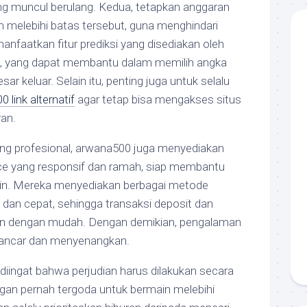
ng muncul berulang. Kedua, tetapkan anggaran
h melebihi batas tersebut, guna menghindari
manfaatkan fitur prediksi yang disediakan oleh
0, yang dapat membantu dalam memilih angka
ar keluar. Selain itu, penting juga untuk selalu
 link alternatif
agar tetap bisa mengakses situs
an.
ang profesional, arwana500 juga menyediakan
ce yang responsif dan ramah, siap membantu
in. Mereka menyediakan berbagai metode
an cepat, sehingga transaksi deposit dan
an dengan mudah. Dengan demikian, pengalaman
 lancar dan menyenangkan.
k diingat bahwa perjudian harus dilakukan secara
gan pernah tergoda untuk bermain melebihi