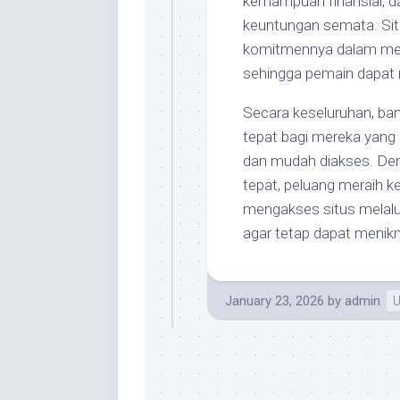
kemampuan finansial, da
keuntungan semata. Si
komitmennya dalam meny
sehingga pemain dapat 
Secara keseluruhan, ba
tepat bagi mereka yang 
dan mudah diakses. Denga
tepat, peluang meraih k
mengakses situs melalui
agar tetap dapat menik
January 23, 2026
by
admin
U