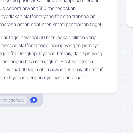
n selalu prioritaskan hiburan daripada mencari
tus seperti arwana500 menegaskan
ediakan platform yang fair dan transparan,
merasa aman saat menikmati permainan togel.
ndar togel arwana500 merupakan pilihan yang
mencari platform togel daring yang terpercaya
n fitur lengkap, layanan terbaik, dan tips yang
emenangan bisa meningkat. Pastikan selalu
 arwana500 login atau arwana500 link alternatif
mati layanan dengan nyaman dan aman.
ncategorized
0