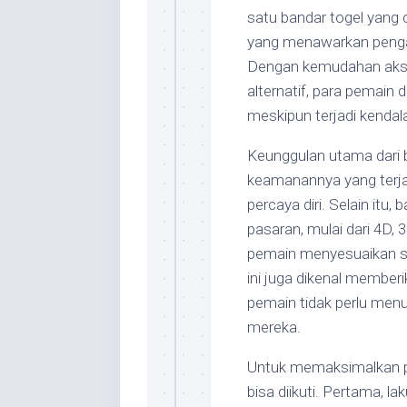
satu bandar togel yang 
yang menawarkan penga
Dengan kemudahan akses
alternatif, para pemain
meskipun terjadi kendal
Keunggulan utama dari 
keamanannya yang terja
percaya diri. Selain itu,
pasaran, mulai dari 4D,
pemain menyesuaikan st
ini juga dikenal memberi
pemain tidak perlu men
mereka.
Untuk memaksimalkan p
bisa diikuti. Pertama, l