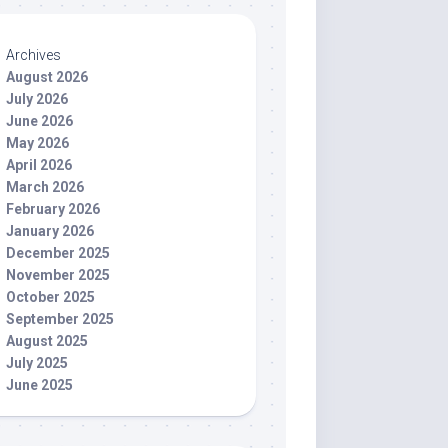
Archives
August 2026
July 2026
June 2026
May 2026
April 2026
March 2026
February 2026
January 2026
December 2025
November 2025
October 2025
September 2025
August 2025
July 2025
June 2025