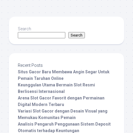
Search
Search
Recent Posts
Situs Gacor Baru Membawa Angin Segar Untuk
Pemain Taruhan Online
Keunggulan Utama Bermain Slot Resmi
Berlisensi Internasional
Arena Slot Gacor Favorit dengan Permainan
Digital Modern Terbaru
Variasi Slot Gacor dengan Desain Visual yang
Memukau Komunitas Pemain
Analisis Pengaruh Penggunaan Sistem Deposit
Otomatis terhadap Keuntungan