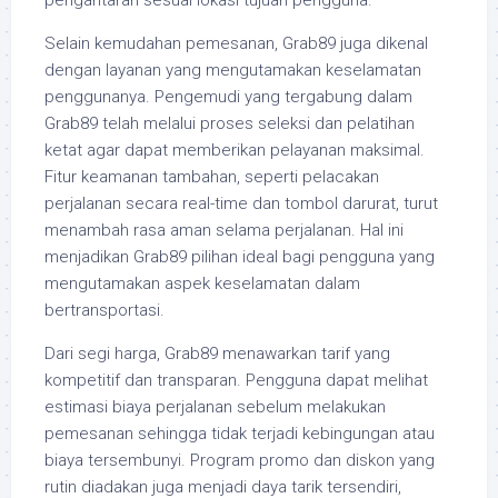
pengantaran sesuai lokasi tujuan pengguna.
Selain kemudahan pemesanan, Grab89 juga dikenal
dengan layanan yang mengutamakan keselamatan
penggunanya. Pengemudi yang tergabung dalam
Grab89 telah melalui proses seleksi dan pelatihan
ketat agar dapat memberikan pelayanan maksimal.
Fitur keamanan tambahan, seperti pelacakan
perjalanan secara real-time dan tombol darurat, turut
menambah rasa aman selama perjalanan. Hal ini
menjadikan Grab89 pilihan ideal bagi pengguna yang
mengutamakan aspek keselamatan dalam
bertransportasi.
Dari segi harga, Grab89 menawarkan tarif yang
kompetitif dan transparan. Pengguna dapat melihat
estimasi biaya perjalanan sebelum melakukan
pemesanan sehingga tidak terjadi kebingungan atau
biaya tersembunyi. Program promo dan diskon yang
rutin diadakan juga menjadi daya tarik tersendiri,