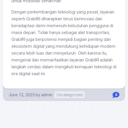
untuk mobilitas sehari-hari.
Dengan perkembangan teknologi yang pesat, layanan
seperti Grab89 diharapkan terus berinovasi dan
beradaptasi demi memenuhi kebutuhan pengguna di
masa depan. Tidak hanya sebagai alat transportasi,
Grab89 juga berpotensi menjadi bagian penting dari
ekosistem digital yang mendukung kehidupan modern
secara lebih luas dan menyeluruh. Oleh karena itu,
mengenal dan memanfaatkan layanan Grab89 adalah
langkah cerdas dalam mengikuti kemajuan teknologi di
era digital saat ini.
June 12, 2025
by
admin
Uncategorized
0