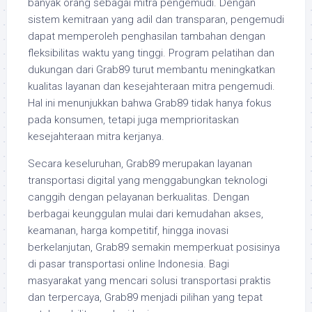
banyak orang sebagai mitra pengemudi. Dengan
sistem kemitraan yang adil dan transparan, pengemudi
dapat memperoleh penghasilan tambahan dengan
fleksibilitas waktu yang tinggi. Program pelatihan dan
dukungan dari Grab89 turut membantu meningkatkan
kualitas layanan dan kesejahteraan mitra pengemudi.
Hal ini menunjukkan bahwa Grab89 tidak hanya fokus
pada konsumen, tetapi juga memprioritaskan
kesejahteraan mitra kerjanya.
Secara keseluruhan, Grab89 merupakan layanan
transportasi digital yang menggabungkan teknologi
canggih dengan pelayanan berkualitas. Dengan
berbagai keunggulan mulai dari kemudahan akses,
keamanan, harga kompetitif, hingga inovasi
berkelanjutan, Grab89 semakin memperkuat posisinya
di pasar transportasi online Indonesia. Bagi
masyarakat yang mencari solusi transportasi praktis
dan terpercaya, Grab89 menjadi pilihan yang tepat