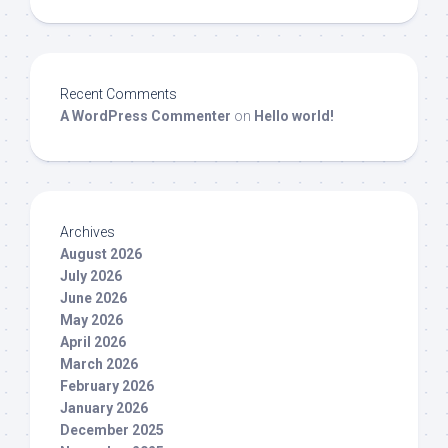
Recent Comments
A WordPress Commenter
on
Hello world!
Archives
August 2026
July 2026
June 2026
May 2026
April 2026
March 2026
February 2026
January 2026
December 2025