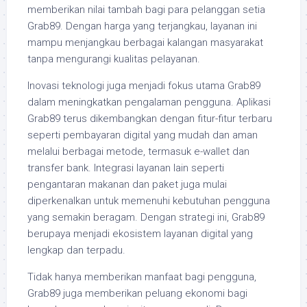
memberikan nilai tambah bagi para pelanggan setia
Grab89. Dengan harga yang terjangkau, layanan ini
mampu menjangkau berbagai kalangan masyarakat
tanpa mengurangi kualitas pelayanan.
Inovasi teknologi juga menjadi fokus utama Grab89
dalam meningkatkan pengalaman pengguna. Aplikasi
Grab89 terus dikembangkan dengan fitur-fitur terbaru
seperti pembayaran digital yang mudah dan aman
melalui berbagai metode, termasuk e-wallet dan
transfer bank. Integrasi layanan lain seperti
pengantaran makanan dan paket juga mulai
diperkenalkan untuk memenuhi kebutuhan pengguna
yang semakin beragam. Dengan strategi ini, Grab89
berupaya menjadi ekosistem layanan digital yang
lengkap dan terpadu.
Tidak hanya memberikan manfaat bagi pengguna,
Grab89 juga memberikan peluang ekonomi bagi