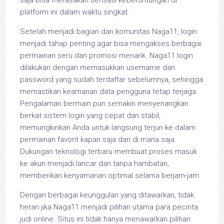
saja bisa merasakan sensasi keberuntungan di
platform ini dalam waktu singkat.
Setelah menjadi bagian dari komunitas Naga11, login
menjadi tahap penting agar bisa mengakses berbagai
permainan seru dan promosi menarik. Naga11 login
dilakukan dengan memasukkan username dan
password yang sudah terdaftar sebelumnya, sehingga
memastikan keamanan data pengguna tetap terjaga.
Pengalaman bermain pun semakin menyenangkan
berkat sistem login yang cepat dan stabil,
memungkinkan Anda untuk langsung terjun ke dalam
permainan favorit kapan saja dan di mana saja.
Dukungan teknologi terbaru membuat proses masuk
ke akun menjadi lancar dan tanpa hambatan,
memberikan kenyamanan optimal selama berjam-jam.
Dengan berbagai keunggulan yang ditawarkan, tidak
heran jika Naga11 menjadi pilihan utama para pecinta
judi online. Situs ini tidak hanya menawarkan pilihan