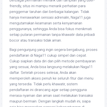
berbagai permainan menarik dan tampilan yang user-
friendly, situs ini mampu menarik perhatian para
penggemar taruhan dari berbagai kalangan. Tidak
hanya menawarkan sensasi adrenalin, Naga11 juga
mengutamakan keamanan serta kenyamanan
penggunanya, sehingga Anda bisa fokus menikmati
setiap putaran permainan tanpa khawatir data pribadi
bocor atau transaksi tidak aman.
Bagi pengunjung yang ingin segera bergabung, proses
pendaftaran di Naga11 cukup simpel dan cepat.
Cukup siapkan data diri dan pilih metode pembayaran
yang sesuai, Anda bisa langsung melakukan Naga11
daftar. Setelah proses selesai, Anda akan
memperoleh akses penuh ke seluruh fitur dan menu
yang tersedia. Tidak perlu khawatir, sistem
pendaftaran ini dirancang agar setiap pengguna
merasa nyaman dan aman saat melakukan transaksi
maupun bermain. Dengan langkah mudah ini, siapa