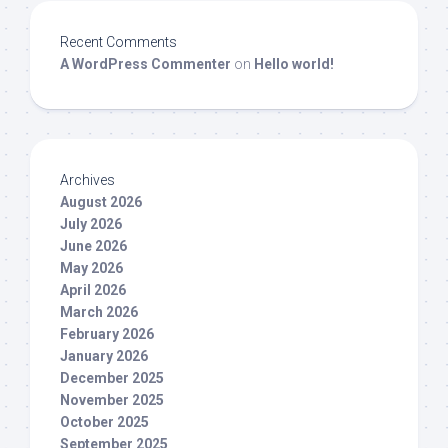
Recent Comments
A WordPress Commenter
on
Hello world!
Archives
August 2026
July 2026
June 2026
May 2026
April 2026
March 2026
February 2026
January 2026
December 2025
November 2025
October 2025
September 2025