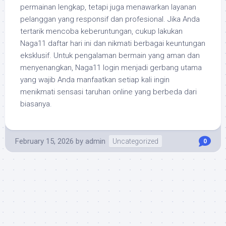
permainan lengkap, tetapi juga menawarkan layanan
pelanggan yang responsif dan profesional. Jika Anda
tertarik mencoba keberuntungan, cukup lakukan
Naga11 daftar hari ini dan nikmati berbagai keuntungan
eksklusif. Untuk pengalaman bermain yang aman dan
menyenangkan, Naga11 login menjadi gerbang utama
yang wajib Anda manfaatkan setiap kali ingin
menikmati sensasi taruhan online yang berbeda dari
biasanya.
February 15, 2026
by
admin
Uncategorized
0