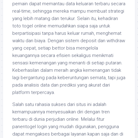
pemain dapat memantau data keluaran terbaru secara
real-time, sehingga mereka mampu membuat strategi
yang lebih matang dan terukur. Selain itu, kehadiran
toto togel online memudahkan siapa saja untuk
berpartisipasi tanpa harus keluar rumah, menghemat
waktu dan biaya. Dengan sistem deposit dan withdraw
yang cepat, setiap bettor bisa mengelola
keuangannya secara efisien sekaligus menikmati
sensasi kemenangan yang menanti di setiap putaran.
Keberhasilan dalam meraih angka kemenangan tidak
lagi bergantung pada keberuntungan semata, tapi juga
pada analisis data dan prediksi yang akurat dari
platform terpercaya.
Salah satu rahasia sukses dari situs ini adalah
kemampuannya menyesuaikan diri dengan tren
terbaru di dunia perjudian online. Melalui fitur
panentogel login yang mudah digunakan, pengguna
dapat mengakses berbagai layanan kapan saja dan di