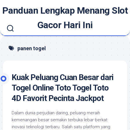
Skip
Panduan Lengkap Menang Slot
to
content
Gacor Hari Ini
panen togel
Kuak Peluang Cuan Besar dari
Togel Online Toto Togel Toto
4D Favorit Pecinta Jackpot
Dalam dunia perjudian daring, peluang meraih
kemenangan besar semakin terbuka lebar berkat
inovasi teknologi terbaru. Salah satu platform yang