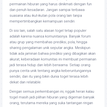
permainan hiburan yang harus dinikmati dengan fun
dan penuh kesadaran. Jangan sampai terbawa
suasana atau ikut-ikutan pola orang lain tanpa
mempertimbangkan kemampuan sendiri.
Di sisi lain, salah satu alasan togel tetap populer
adalah karena nuansa komunitasnya. Banyak forum
atau grup yang membahas prediksi, pola, hingga
sharing pengalaman unik seputar angka. Meskipun
tidak ada jaminan bahwa prediksi yang dibagikan akan
akurat, keberadaan komunitas ini membuat permainan
jadi terasa hidup dan lebih berwarna. Setiap orang
punya cerita unik tentang angka keberuntungannya
sendiri, dan itu yang bikin dunia togel terasa lebih
dekat dan relatable.
Dengan semua perkembangan ini, nggak heran kalau
togel masih jadi pilihan hiburan yang digemari banyak
orang, terutama mereka yang suka tantangan ringan