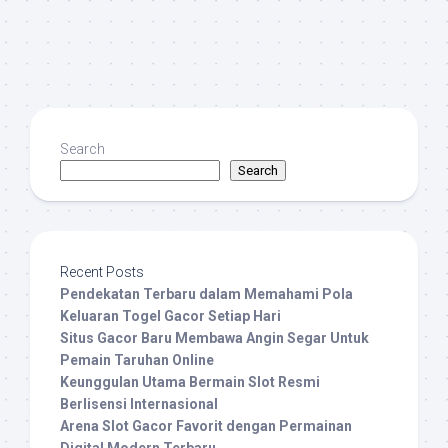
Search
Search
Recent Posts
Pendekatan Terbaru dalam Memahami Pola
Keluaran Togel Gacor Setiap Hari
Situs Gacor Baru Membawa Angin Segar Untuk
Pemain Taruhan Online
Keunggulan Utama Bermain Slot Resmi
Berlisensi Internasional
Arena Slot Gacor Favorit dengan Permainan