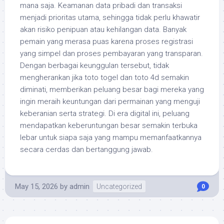
mana saja. Keamanan data pribadi dan transaksi
menjadi prioritas utama, sehingga tidak perlu khawatir
akan risiko penipuan atau kehilangan data. Banyak
pemain yang merasa puas karena proses registrasi
yang simpel dan proses pembayaran yang transparan.
Dengan berbagai keunggulan tersebut, tidak
mengherankan jika toto togel dan toto 4d semakin
diminati, memberikan peluang besar bagi mereka yang
ingin meraih keuntungan dari permainan yang menguji
keberanian serta strategi. Di era digital ini, peluang
mendapatkan keberuntungan besar semakin terbuka
lebar untuk siapa saja yang mampu memanfaatkannya
secara cerdas dan bertanggung jawab.
May 15, 2026
by
admin
Uncategorized
0