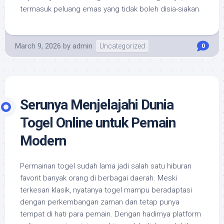
termasuk peluang emas yang tidak boleh disia-siakan.
March 9, 2026
by
admin
Uncategorized
0
Serunya Menjelajahi Dunia
Togel Online untuk Pemain
Modern
Permainan togel sudah lama jadi salah satu hiburan
favorit banyak orang di berbagai daerah. Meski
terkesan klasik, nyatanya togel mampu beradaptasi
dengan perkembangan zaman dan tetap punya
tempat di hati para pemain. Dengan hadirnya platform