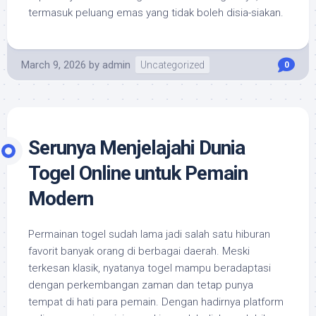
termasuk peluang emas yang tidak boleh disia-siakan.
March 9, 2026
by
admin
Uncategorized
0
Serunya Menjelajahi Dunia
Togel Online untuk Pemain
Modern
Permainan togel sudah lama jadi salah satu hiburan
favorit banyak orang di berbagai daerah. Meski
terkesan klasik, nyatanya togel mampu beradaptasi
dengan perkembangan zaman dan tetap punya
tempat di hati para pemain. Dengan hadirnya platform