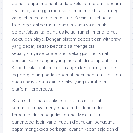
pemain dapat memantau data keluaran terbaru secara
real-time, sehingga mereka mampu membuat strategi
yang lebih matang dan terukur. Selain itu, kehadiran
toto togel online memudahkan siapa saja untuk
berpartisipasi tanpa harus keluar rumah, menghemat
waktu dan biaya. Dengan sistem deposit dan withdraw
yang cepat, setiap bettor bisa mengelola
keuangannya secara efisien sekaligus menikmati
sensasi kemenangan yang menanti di setiap putaran.
Keberhasilan dalam meraih angka kemenangan tidak
lagi bergantung pada keberuntungan semata, tapi juga
pada analisis data dan prediksi yang akurat dari
platform terpercaya.
Salah satu rahasia sukses dari situs ini adalah
kemampuannya menyesuaikan diri dengan tren
terbaru di dunia perjudian online. Melalui fitur
panentogel login yang mudah digunakan, pengguna
dapat mengakses berbagai layanan kapan saja dan di