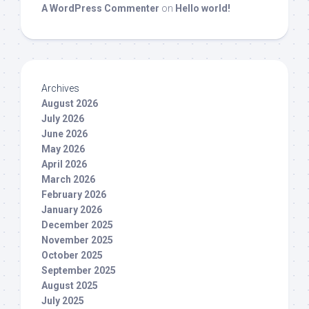
A WordPress Commenter
on
Hello world!
Archives
August 2026
July 2026
June 2026
May 2026
April 2026
March 2026
February 2026
January 2026
December 2025
November 2025
October 2025
September 2025
August 2025
July 2025