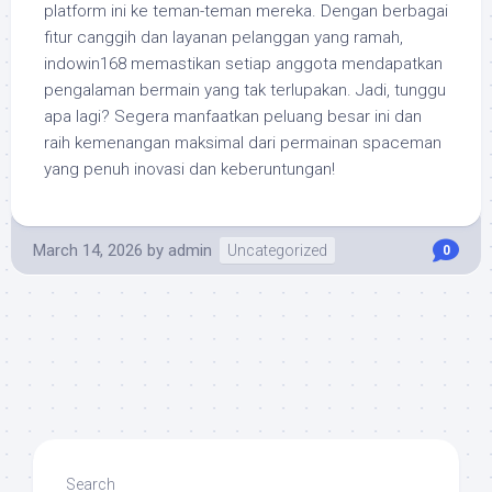
platform ini ke teman-teman mereka. Dengan berbagai
fitur canggih dan layanan pelanggan yang ramah,
indowin168 memastikan setiap anggota mendapatkan
pengalaman bermain yang tak terlupakan. Jadi, tunggu
apa lagi? Segera manfaatkan peluang besar ini dan
raih kemenangan maksimal dari permainan spaceman
yang penuh inovasi dan keberuntungan!
March 14, 2026
by
admin
Uncategorized
0
Search