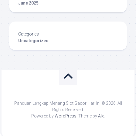
June 2025
Categories
Uncategorized
Panduan Lengkap Menang Slot Gacor Hari Ini © 2026. All
Rights Reserved.
Powered by
WordPress
. Theme by
Alx
.