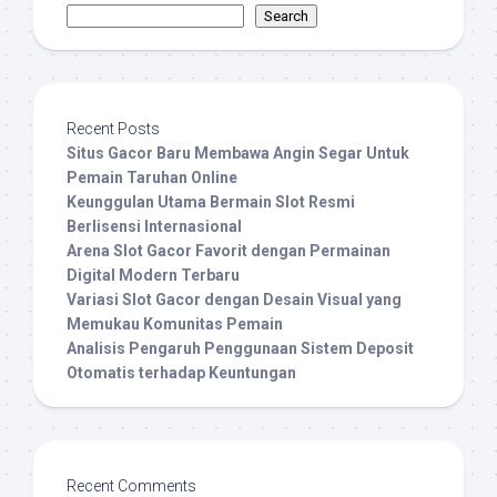
Search
Recent Posts
Situs Gacor Baru Membawa Angin Segar Untuk
Pemain Taruhan Online
Keunggulan Utama Bermain Slot Resmi
Berlisensi Internasional
Arena Slot Gacor Favorit dengan Permainan
Digital Modern Terbaru
Variasi Slot Gacor dengan Desain Visual yang
Memukau Komunitas Pemain
Analisis Pengaruh Penggunaan Sistem Deposit
Otomatis terhadap Keuntungan
Recent Comments