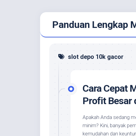
Skip
Panduan Lengkap Me
to
content
slot depo 10k gacor
Cara Cepat 
Profit Besar 
Apakah Anda sedang me
minim? Kini, banyak pem
kemudahan dan keuntun