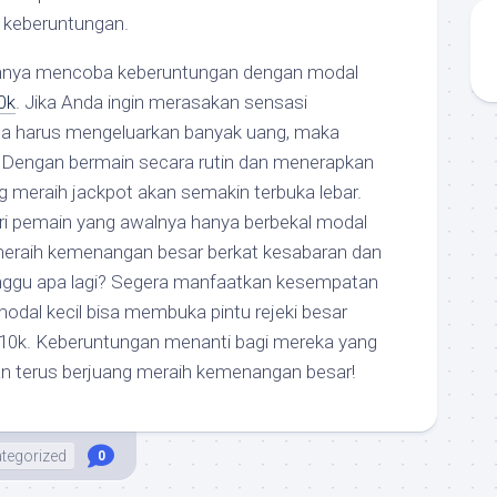
 keberuntungan.
lahnya mencoba keberuntungan dengan modal
0k
. Jika Anda ingin merasakan sensasi
a harus mengeluarkan banyak uang, maka
k. Dengan bermain secara rutin dan menerapkan
ng meraih jackpot akan semakin terbuka lebar.
ri pemain yang awalnya hanya berbekal modal
raih kemenangan besar berkat kesabaran dan
unggu apa lagi? Segera manfaatkan kesempatan
modal kecil bisa membuka pintu rejeki besar
o 10k. Keberuntungan menanti bagi mereka yang
 terus berjuang meraih kemenangan besar!
tegorized
0