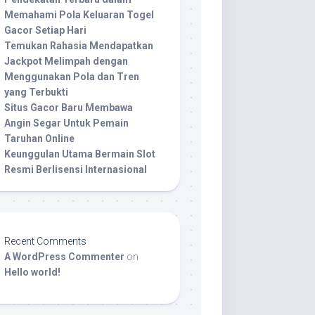
Memahami Pola Keluaran Togel
Gacor Setiap Hari
Temukan Rahasia Mendapatkan
Jackpot Melimpah dengan
Menggunakan Pola dan Tren
yang Terbukti
Situs Gacor Baru Membawa
Angin Segar Untuk Pemain
Taruhan Online
Keunggulan Utama Bermain Slot
Resmi Berlisensi Internasional
Recent Comments
A WordPress Commenter
on
Hello world!