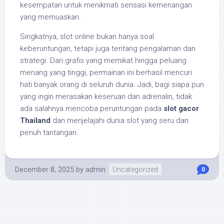
kesempatan untuk menikmati sensasi kemenangan
yang memuaskan.
Singkatnya, slot online bukan hanya soal
keberuntungan, tetapi juga tentang pengalaman dan
strategi. Dari grafis yang memikat hingga peluang
menang yang tinggi, permainan ini berhasil mencuri
hati banyak orang di seluruh dunia. Jadi, bagi siapa pun
yang ingin merasakan keseruan dan adrenalin, tidak
ada salahnya mencoba peruntungan pada
slot gacor
Thailand
dan menjelajahi dunia slot yang seru dan
penuh tantangan.
December 8, 2025
by
admin
Uncategorized
0