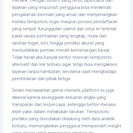
menarik. Dengan sistem yang terus diperbarui dan
layanan yang responsif, pengguna bisa menikmati
pengalaman bermain yang aman dan menyenangkan
melalui tempototo login maupun proses pendaftaran
yang simpel. Keunggulan utama dari situs ini terletak
pada variasi permainan yang lengkap, mulai dari
taruhan togel, slot, hingga prediksi akurat yang
memudahkan pemain meraih kemenangan besar.
Tidak heran jika banyak bettor mencari tempototo
alternatif dan link terbaru agar tetap bisa mengakses
layanan tanpa hambatan, terutama saat menghadapi
pemblokiran dari pihak ketiga.
Selain menawarkan game menarik, platform ini juga
dikenal karena keunggulan keluaran angka yang
transparan dan terpercaya, sehingga bettor merasa
lebih yakin dalam melakukan taruhan. Tempototo
prediksi yang disediakan didukung oleh data analitik
terbaru, memungkinkan pengguna memperoleh insight