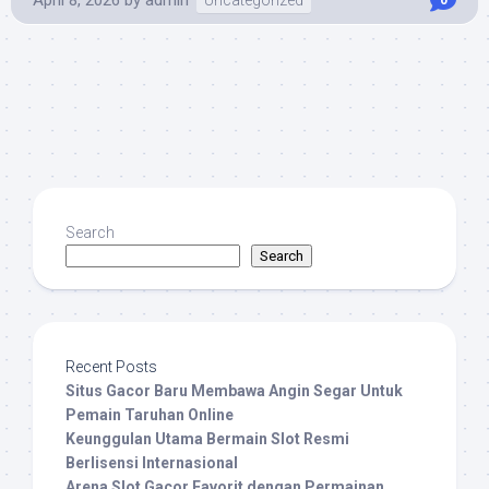
April 8, 2026
by
admin
Uncategorized
0
Search
Search
Recent Posts
Situs Gacor Baru Membawa Angin Segar Untuk
Pemain Taruhan Online
Keunggulan Utama Bermain Slot Resmi
Berlisensi Internasional
Arena Slot Gacor Favorit dengan Permainan