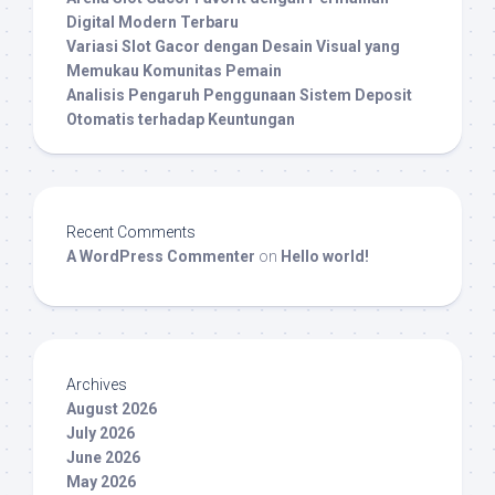
Digital Modern Terbaru
Variasi Slot Gacor dengan Desain Visual yang
Memukau Komunitas Pemain
Analisis Pengaruh Penggunaan Sistem Deposit
Otomatis terhadap Keuntungan
Recent Comments
A WordPress Commenter
on
Hello world!
Archives
August 2026
July 2026
June 2026
May 2026