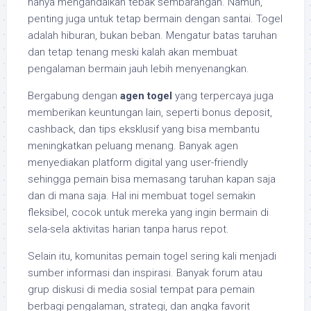
hanya mengandalkan tebak sembarangan. Namun,
penting juga untuk tetap bermain dengan santai. Togel
adalah hiburan, bukan beban. Mengatur batas taruhan
dan tetap tenang meski kalah akan membuat
pengalaman bermain jauh lebih menyenangkan.
Bergabung dengan
agen togel
yang terpercaya juga
memberikan keuntungan lain, seperti bonus deposit,
cashback, dan tips eksklusif yang bisa membantu
meningkatkan peluang menang. Banyak agen
menyediakan platform digital yang user-friendly
sehingga pemain bisa memasang taruhan kapan saja
dan di mana saja. Hal ini membuat togel semakin
fleksibel, cocok untuk mereka yang ingin bermain di
sela-sela aktivitas harian tanpa harus repot.
Selain itu, komunitas pemain togel sering kali menjadi
sumber informasi dan inspirasi. Banyak forum atau
grup diskusi di media sosial tempat para pemain
berbagi pengalaman, strategi, dan angka favorit