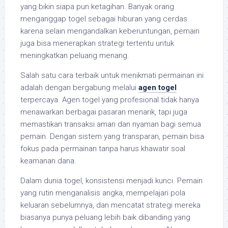
yang bikin siapa pun ketagihan. Banyak orang
menganggap togel sebagai hiburan yang cerdas
karena selain mengandalkan keberuntungan, pemain
juga bisa menerapkan strategi tertentu untuk
meningkatkan peluang menang.
Salah satu cara terbaik untuk menikmati permainan ini
adalah dengan bergabung melalui
agen togel
terpercaya. Agen togel yang profesional tidak hanya
menawarkan berbagai pasaran menarik, tapi juga
memastikan transaksi aman dan nyaman bagi semua
pemain. Dengan sistem yang transparan, pemain bisa
fokus pada permainan tanpa harus khawatir soal
keamanan dana.
Dalam dunia togel, konsistensi menjadi kunci. Pemain
yang rutin menganalisis angka, mempelajari pola
keluaran sebelumnya, dan mencatat strategi mereka
biasanya punya peluang lebih baik dibanding yang