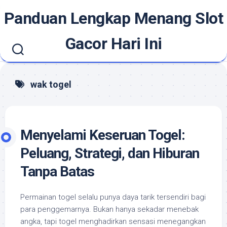
Skip
Panduan Lengkap Menang Slot
to
content
Gacor Hari Ini
wak togel
Menyelami Keseruan Togel:
Peluang, Strategi, dan Hiburan
Tanpa Batas
Permainan togel selalu punya daya tarik tersendiri bagi
para penggemarnya. Bukan hanya sekadar menebak
angka, tapi togel menghadirkan sensasi menegangkan