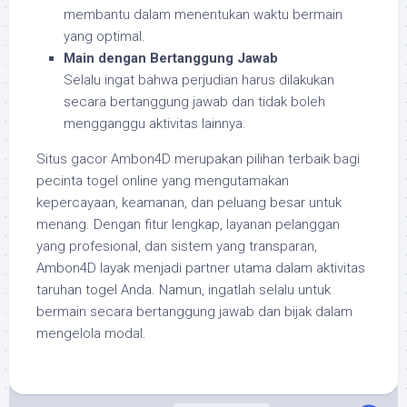
membantu dalam menentukan waktu bermain
yang optimal.
Main dengan Bertanggung Jawab
Selalu ingat bahwa perjudian harus dilakukan
secara bertanggung jawab dan tidak boleh
mengganggu aktivitas lainnya.
Situs gacor Ambon4D merupakan pilihan terbaik bagi
pecinta togel online yang mengutamakan
kepercayaan, keamanan, dan peluang besar untuk
menang. Dengan fitur lengkap, layanan pelanggan
yang profesional, dan sistem yang transparan,
Ambon4D layak menjadi partner utama dalam aktivitas
taruhan togel Anda. Namun, ingatlah selalu untuk
bermain secara bertanggung jawab dan bijak dalam
mengelola modal.