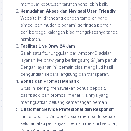
membuat keputusan taruhan yang lebih baik.
Kemudahan Akses dan Navigasi User-Friendly
Website ini dirancang dengan tampilan yang
simpel dan mudah dipahami, sehingga pemain
dari berbagai kalangan bisa mengaksesnya tanpa
hambatan.
Fasilitas Live Draw 24 Jam
Salah satu fitur unggulan dari Ambon4D adalah
layanan live draw yang berlangsung 24 jam penuh.
Dengan layanan ini, pemain bisa mengikuti hasil
pengundian secara langsung dan transparan.
Bonus dan Promosi Menarik
Situs ini sering menawarkan bonus deposit,
cashback, dan promosi menarik lainnya yang
meningkatkan peluang kemenangan pemain.
Customer Service Profesional dan Responsif
Tim support di Ambon4D siap membantu setiap
keluhan atau pertanyaan pemain melalui live chat,
WhatsApp, atau email.