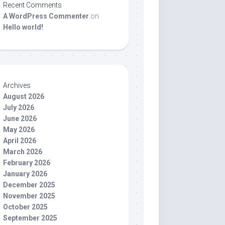
Recent Comments
A WordPress Commenter
on
Hello world!
Archives
August 2026
July 2026
June 2026
May 2026
April 2026
March 2026
February 2026
January 2026
December 2025
November 2025
October 2025
September 2025