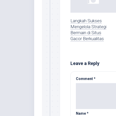
Langkah Sukses
Mengelola Strategi
Bermain di Situs
Gacor Berkualitas
Leave a Reply
Comment
*
Name
*