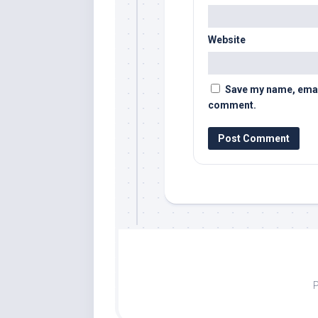
Website
Save my name, email,
comment.
P