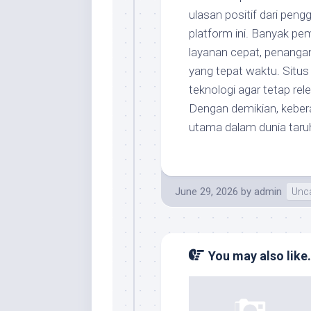
ulasan positif dari pe
platform ini. Banyak p
layanan cepat, penanga
yang tepat waktu. Situs
teknologi agar tetap r
Dengan demikian, keber
utama dalam dunia taruh
June 29, 2026
by
admin
Unca
You may also like.