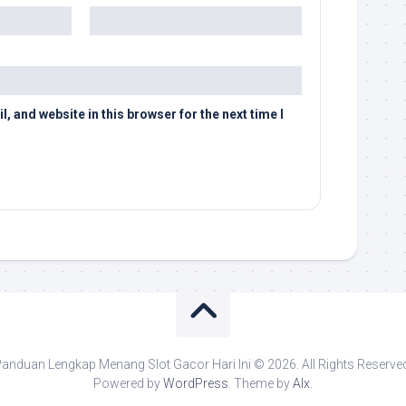
 and website in this browser for the next time I
anduan Lengkap Menang Slot Gacor Hari Ini © 2026. All Rights Reserve
Powered by
WordPress
. Theme by
Alx
.