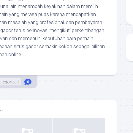
ngguna lain menambah keyakinan dalam memilih
emain yang merasa puas karena mendapatkan
nan masalah yang profesional, dan pembayaran
 gacor terus berinovasi mengikuti perkembangan
elevan dan memenuhi kebutuhan para pemain.
adaan situs gacor semakin kokoh sebagai pilihan
an online.
tegorized
0
..