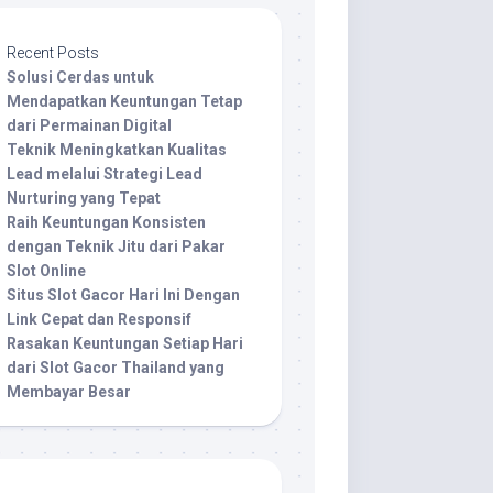
Recent Posts
Solusi Cerdas untuk
Mendapatkan Keuntungan Tetap
dari Permainan Digital
Teknik Meningkatkan Kualitas
Lead melalui Strategi Lead
Nurturing yang Tepat
Raih Keuntungan Konsisten
dengan Teknik Jitu dari Pakar
Slot Online
Situs Slot Gacor Hari Ini Dengan
Link Cepat dan Responsif
Rasakan Keuntungan Setiap Hari
dari Slot Gacor Thailand yang
Membayar Besar