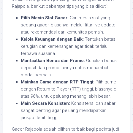
Rajapola, berikut beberapa tips yang bisa diikuti:
Pilih Mesin Slot Gacor:
Cari mesin slot yang
sedang gacor, biasanya melalui fitur live update
atau rekomendasi dari komunitas pemain.
Kelola Keuangan dengan Baik:
Tentukan batas
kerugian dan kemenangan agar tidak terlalu
terbawa suasana.
Manfaatkan Bonus dan Promo:
Gunakan bonus
deposit dan promo lainnya untuk menambah
modal bermain.
Mainkan Game dengan RTP Tinggi:
Pilih game
dengan Return to Player (RTP) tinggi, biasanya di
atas 96%, untuk peluang menang lebih besar.
Main Secara Konsisten:
Konsistensi dan sabar
sangat penting agar peluang mendapatkan
jackpot lebih tinggi.
Gacor Rajapola adalah pilihan terbaik bagi pecinta judi