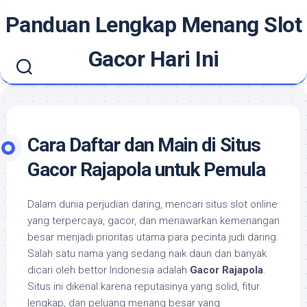
Skip
Panduan Lengkap Menang Slot
to
content
Gacor Hari Ini
Cara Daftar dan Main di Situs
Gacor Rajapola untuk Pemula
Dalam dunia perjudian daring, mencari situs slot online
yang terpercaya, gacor, dan menawarkan kemenangan
besar menjadi prioritas utama para pecinta judi daring.
Salah satu nama yang sedang naik daun dan banyak
dicari oleh bettor Indonesia adalah
Gacor Rajapola
.
Situs ini dikenal karena reputasinya yang solid, fitur
lengkap, dan peluang menang besar yang