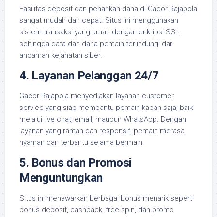
Fasilitas deposit dan penarikan dana di Gacor Rajapola
sangat mudah dan cepat. Situs ini menggunakan
sistem transaksi yang aman dengan enkripsi SSL,
sehingga data dan dana pemain terlindungi dari
ancaman kejahatan siber.
4. Layanan Pelanggan 24/7
Gacor Rajapola menyediakan layanan customer
service yang siap membantu pemain kapan saja, baik
melalui live chat, email, maupun WhatsApp. Dengan
layanan yang ramah dan responsif, pemain merasa
nyaman dan terbantu selama bermain.
5. Bonus dan Promosi
Menguntungkan
Situs ini menawarkan berbagai bonus menarik seperti
bonus deposit, cashback, free spin, dan promo