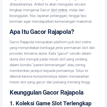
ditawarkannya. Artikel ini akan mengulas secara
lengkap mengenai Gacor
slot online
, mulai dari
keunggulan, fitur, layanan pelanggan, hingga tips
bermain agar mendapatkan kemenangan maksimal.
Apa Itu Gacor Rajapola?
Gacor Rajapola merupakan platform judi slot online
yang menyediakan berbagai jenis permainan slot dari
provider ternama dunia. Kata “gacor” sendiri dalam
dunia slot merujuk pada mesin slot yang sedang
dalam kondisi “panen kemenangan” atau sering
memberikan jackpot kepada pemainnya. Situs ini
dikenal karena konsistensinya dalam menawarkan
mesin slot yang gacor dan peluang menang tinggi.
Keunggulan Gacor Rajapola
1. Koleksi Game Slot Terlengkap