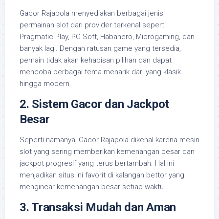
Gacor Rajapola menyediakan berbagai jenis
permainan slot dari provider terkenal seperti
Pragmatic Play, PG Soft, Habanero, Microgaming, dan
banyak lagi. Dengan ratusan game yang tersedia,
pemain tidak akan kehabisan pilihan dan dapat
mencoba berbagai tema menarik dari yang klasik
hingga modern.
2. Sistem Gacor dan Jackpot
Besar
Seperti namanya, Gacor Rajapola dikenal karena mesin
slot yang sering memberikan kemenangan besar dan
jackpot progresif yang terus bertambah. Hal ini
menjadikan situs ini favorit di kalangan bettor yang
mengincar kemenangan besar setiap waktu.
3. Transaksi Mudah dan Aman