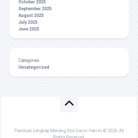
October 2025
September 2025
August 2025
July 2025
June 2025
Categories
Uncategorized
Panduan Lengkap Menang Slot Gacor Hari Ini © 2026. All
Rights Reserved.