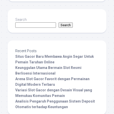
Search
Search
Recent Posts
Situs Gacor Baru Membawa Angin Segar Untuk
Pemain Taruhan Online
Keunggulan Utama Bermain Slot Resmi
Berlisensi Internasional
Arena Slot Gacor Favorit dengan Permainan
Digital Modern Terbaru
Variasi Slot Gacor dengan Desain Visual yang
Memukau Komunitas Pemain
Analisis Pengaruh Penggunaan Sistem Deposit
Otomatis terhadap Keuntungan