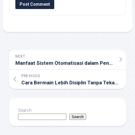
NEXT
Manfaat Sistem Otomatisasi dalam Pengelolaan Situs Gacor
PREVIOUS
Cara Bermain Lebih Disiplin Tanpa Tekanan Berlebihan
Search
Search