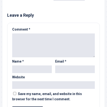
Leave a Reply
Comment
*
Name
*
Email
*
Website
Save my name, email, and website in this
browser for the next time I comment.