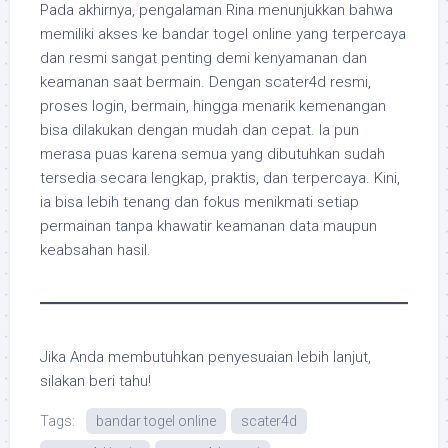
Pada akhirnya, pengalaman Rina menunjukkan bahwa
memiliki akses ke bandar togel online yang terpercaya
dan resmi sangat penting demi kenyamanan dan
keamanan saat bermain. Dengan scater4d resmi,
proses login, bermain, hingga menarik kemenangan
bisa dilakukan dengan mudah dan cepat. Ia pun
merasa puas karena semua yang dibutuhkan sudah
tersedia secara lengkap, praktis, dan terpercaya. Kini,
ia bisa lebih tenang dan fokus menikmati setiap
permainan tanpa khawatir keamanan data maupun
keabsahan hasil.
Jika Anda membutuhkan penyesuaian lebih lanjut,
silakan beri tahu!
Tags:
bandar togel online
scater4d