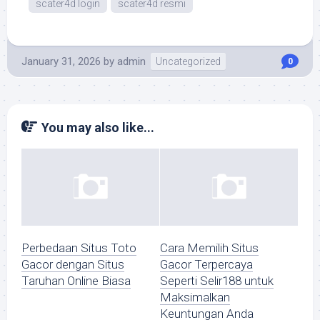
scater4d login
scater4d resmi
January 31, 2026
by
admin
Uncategorized
0
You may also like...
Perbedaan Situs Toto
Cara Memilih Situs
Gacor dengan Situs
Gacor Terpercaya
Taruhan Online Biasa
Seperti Selir188 untuk
Maksimalkan
Keuntungan Anda