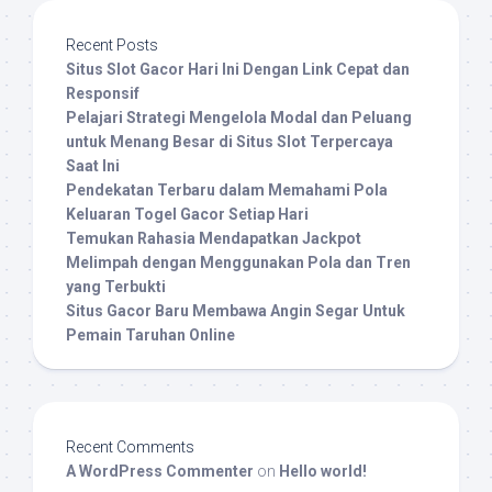
Recent Posts
Situs Slot Gacor Hari Ini Dengan Link Cepat dan
Responsif
Pelajari Strategi Mengelola Modal dan Peluang
untuk Menang Besar di Situs Slot Terpercaya
Saat Ini
Pendekatan Terbaru dalam Memahami Pola
Keluaran Togel Gacor Setiap Hari
Temukan Rahasia Mendapatkan Jackpot
Melimpah dengan Menggunakan Pola dan Tren
yang Terbukti
Situs Gacor Baru Membawa Angin Segar Untuk
Pemain Taruhan Online
Recent Comments
A WordPress Commenter
on
Hello world!