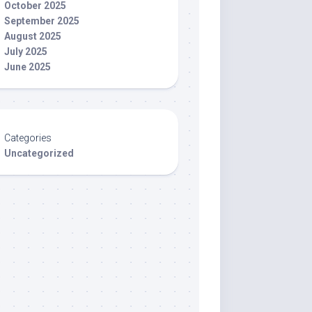
October 2025
September 2025
August 2025
July 2025
June 2025
Categories
Uncategorized