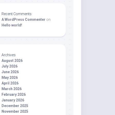
Recent Comments
A WordPress Commenter
on
Hello world!
Archives
August 2026
July 2026
June 2026
May 2026
April 2026
March 2026
February 2026
January 2026
December 2025
November 2025