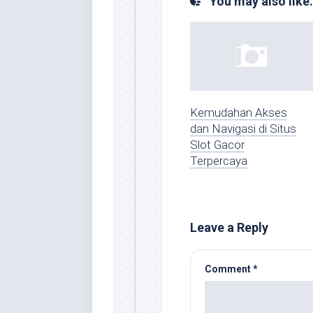
You may also like.
Kemudahan Akses
dan Navigasi di Situs
Slot Gacor
Terpercaya
Leave a Reply
Comment
*