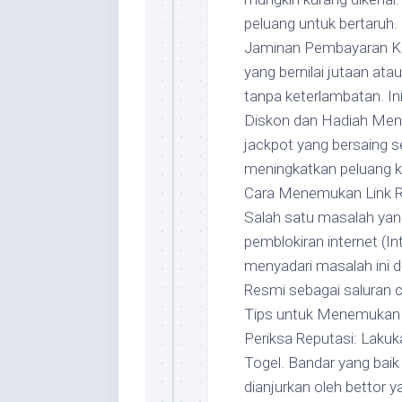
peluang untuk bertaruh.
Jaminan Pembayaran K
yang bernilai jutaan ata
tanpa keterlambatan. In
Diskon dan Hadiah Mena
jackpot yang bersaing se
meningkatkan peluang 
Cara Menemukan Link Re
Salah satu masalah yang
pemblokiran internet (I
menyadari masalah ini d
Resmi sebagai saluran c
Tips untuk Menemukan 
Periksa Reputasi: Lakuk
Togel. Bandar yang baik 
dianjurkan oleh bettor 