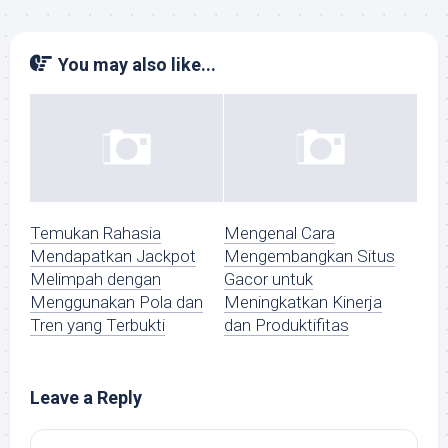
You may also like...
Temukan Rahasia
Mengenal Cara
Mendapatkan Jackpot
Mengembangkan Situs
Melimpah dengan
Gacor untuk
Menggunakan Pola dan
Meningkatkan Kinerja
Tren yang Terbukti
dan Produktifitas
Leave a Reply