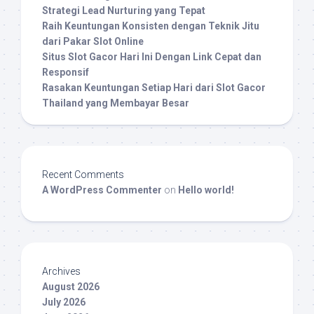
Strategi Lead Nurturing yang Tepat
Raih Keuntungan Konsisten dengan Teknik Jitu
dari Pakar Slot Online
Situs Slot Gacor Hari Ini Dengan Link Cepat dan
Responsif
Rasakan Keuntungan Setiap Hari dari Slot Gacor
Thailand yang Membayar Besar
Recent Comments
A WordPress Commenter
on
Hello world!
Archives
August 2026
July 2026