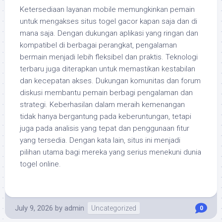
Ketersediaan layanan mobile memungkinkan pemain
untuk mengakses situs togel gacor kapan saja dan di
mana saja. Dengan dukungan aplikasi yang ringan dan
kompatibel di berbagai perangkat, pengalaman
bermain menjadi lebih fleksibel dan praktis. Teknologi
terbaru juga diterapkan untuk memastikan kestabilan
dan kecepatan akses. Dukungan komunitas dan forum
diskusi membantu pemain berbagi pengalaman dan
strategi. Keberhasilan dalam meraih kemenangan
tidak hanya bergantung pada keberuntungan, tetapi
juga pada analisis yang tepat dan penggunaan fitur
yang tersedia. Dengan kata lain, situs ini menjadi
pilihan utama bagi mereka yang serius menekuni dunia
togel online.
July 9, 2026
by
admin
Uncategorized
0