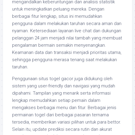
mengandalkan keberuntungan dan analisis statistik
untuk meningkatkan peluang mereka. Dengan
berbagai fitur lengkap, situs ini memudahkan
pengguna dalam melakukan taruhan secara aman dan
nyaman. Ketersediaan layanan live chat dan dukungan
pelanggan 24 jam menjadi nilai tambah yang membuat
pengalaman bermain semakin menyenangkan.
Keamanan data dan transaksi menjadi prioritas utama,
sehingga pengguna merasa tenang saat melakukan
taruhan.
Penggunaan situs togel gacor juga didukung oleh
sistem yang user-friendly dan navigasi yang mudah
dipahami. Tampilan yang menarik serta informasi
lengkap memudahkan setiap pemain dalam
mengakses berbagai menu dan fitur. Berbagai jenis
permainan togel dari berbagai pasaran ternama
tersedia, memberikan variasi pilihan untuk para bettor.
Selain itu, update prediksi secara rutin dan akurat