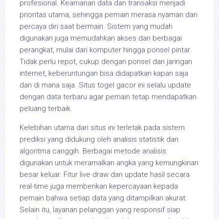
profesional. Keamanan data dan transaksi menjadi
prioritas utama, sehingga pemain merasa nyaman dan
percaya diri saat bermain. Sistem yang mudah
digunakan juga memudahkan akses dari berbagai
perangkat, mulai dari komputer hingga ponsel pintar.
Tidak perlu repot, cukup dengan ponsel dan jaringan
internet, keberuntungan bisa didapatkan kapan saja
dan di mana saja. Situs togel gacor ini selalu update
dengan data terbaru agar pemain tetap mendapatkan
peluang terbaik.
Kelebihan utama dari situs ini terletak pada sistem
prediksi yang didukung oleh analisis statistik dan
algoritma canggih. Berbagai metode analisis
digunakan untuk meramalkan angka yang kemungkinan
besar keluar. Fitur live draw dan update hasil secara
real-time juga memberikan kepercayaan kepada
pemain bahwa setiap data yang ditampilkan akurat.
Selain itu, layanan pelanggan yang responsif siap