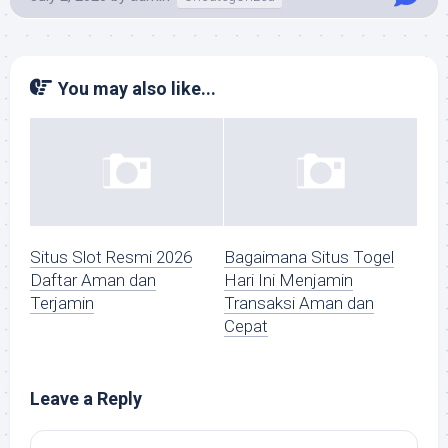
You may also like...
Situs Slot Resmi 2026
Bagaimana Situs Togel
Daftar Aman dan
Hari Ini Menjamin
Terjamin
Transaksi Aman dan
Cepat
Leave a Reply