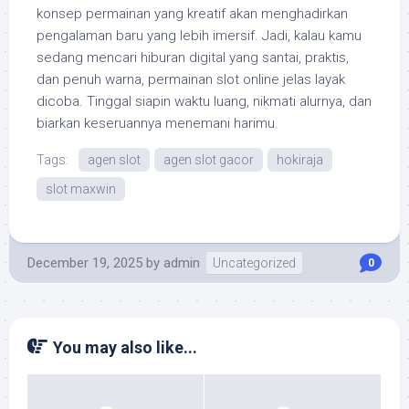
konsep permainan yang kreatif akan menghadirkan
pengalaman baru yang lebih imersif. Jadi, kalau kamu
sedang mencari hiburan digital yang santai, praktis,
dan penuh warna, permainan slot online jelas layak
dicoba. Tinggal siapin waktu luang, nikmati alurnya, dan
biarkan keseruannya menemani harimu.
Tags:
agen slot
agen slot gacor
hokiraja
slot maxwin
December 19, 2025
by
admin
Uncategorized
0
You may also like...