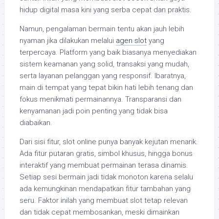
hidup digital masa kini yang serba cepat dan praktis.
Namun, pengalaman bermain tentu akan jauh lebih
nyaman jika dilakukan melalui
agen slot
yang
terpercaya. Platform yang baik biasanya menyediakan
sistem keamanan yang solid, transaksi yang mudah,
serta layanan pelanggan yang responsif. Ibaratnya,
main di tempat yang tepat bikin hati lebih tenang dan
fokus menikmati permainannya. Transparansi dan
kenyamanan jadi poin penting yang tidak bisa
diabaikan.
Dari sisi fitur, slot online punya banyak kejutan menarik.
Ada fitur putaran gratis, simbol khusus, hingga bonus
interaktif yang membuat permainan terasa dinamis.
Setiap sesi bermain jadi tidak monoton karena selalu
ada kemungkinan mendapatkan fitur tambahan yang
seru. Faktor inilah yang membuat slot tetap relevan
dan tidak cepat membosankan, meski dimainkan