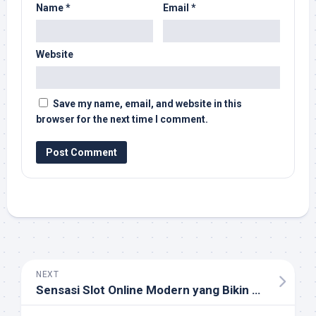
Name
*
Email
*
Website
Save my name, email, and website in this
browser for the next time I comment.
NEXT
Sensasi Slot Online Modern yang Bikin Waktu Luang Makin Seru