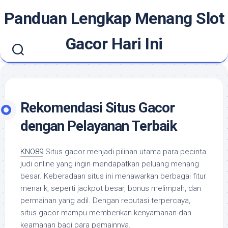
Skip
Panduan Lengkap Menang Slot
to
content
Gacor Hari Ini
Rekomendasi Situs Gacor
dengan Pelayanan Terbaik
KNO89
Situs gacor menjadi pilihan utama para pecinta
judi online yang ingin mendapatkan peluang menang
besar. Keberadaan situs ini menawarkan berbagai fitur
menarik, seperti jackpot besar, bonus melimpah, dan
permainan yang adil. Dengan reputasi terpercaya,
situs gacor mampu memberikan kenyamanan dan
keamanan bagi para pemainnya.