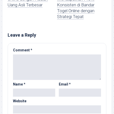
Uang Asli Terbesar
Konsisten di Bandar
Togel Online dengan
Strategi Tepat
Leave a Reply
Comment
*
Name
*
Email
*
Website