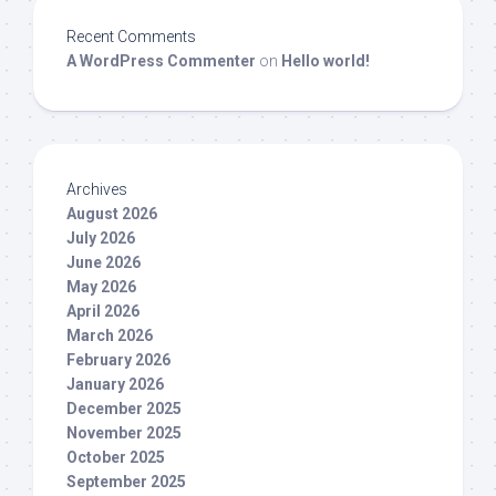
Recent Comments
A WordPress Commenter
on
Hello world!
Archives
August 2026
July 2026
June 2026
May 2026
April 2026
March 2026
February 2026
January 2026
December 2025
November 2025
October 2025
September 2025