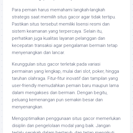
Para pemain harus memahami langkah-langkah
strategis saat memilih situs gacor agar tidak tertipu.
Pastikan situs tersebut memiliki lisensi resmi dan
sistem keamanan yang terpercaya. Selain itu,
perhatikan juga kualitas layanan pelanggan dan
kecepatan transaksi agar pengalaman bermain tetap
menyenangkan dan lancar.
Keunggulan situs gacor terletak pada variasi
permainan yang lengkap, mulai dari slot, poker, hingga
taruhan olahraga. Fitur-fitur inovatif dan tampilan yang
user-friendly memudahkan pemain baru maupun lama
dalam mengakses dan bermain. Dengan begitu,
peluang kemenangan pun semakin besar dan
menyenangkan.
Mengoptimalkan penggunaan situs gacor memerlukan
disiplin dan pengelolaan modal yang baik. Jangan
terlalu serakah dalam bertaruh, dan tetap mengikuti