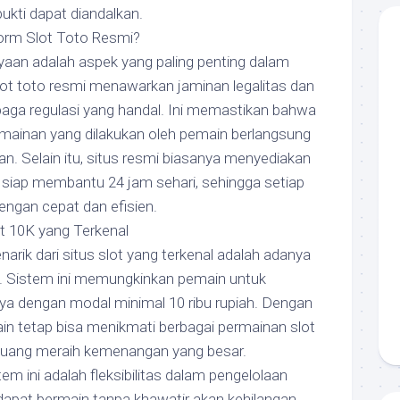
ukti dapat diandalkan.
orm Slot Toto Resmi?
an adalah aspek yang paling penting dalam
slot toto resmi menawarkan jaminan legalitas dan
embaga regulasi yang handal. Ini memastikan bahwa
rmainan yang dilakukan oleh pemain berlangsung
an. Selain itu, situs resmi biasanya menyediakan
 siap membantu 24 jam sehari, sehingga setiap
engan cepat dan efisien.
t 10K yang Terkenal
narik dari situs slot yang terkenal adalah adanya
k. Sistem ini memungkinkan pemain untuk
a dengan modal minimal 10 ribu rupiah. Dengan
in tetap bisa menikmati berbagai permainan slot
luang meraih kemenangan yang besar.
tem ini adalah fleksibilitas dalam pengelolaan
dapat bermain tanpa khawatir akan kehilangan