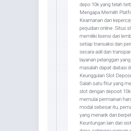
depo 10k yang telah terb
Mengapa Memilih Platf
Keamanan dan kepercaya
perjudian online. Situs 
memiliki lisensi dari l
setiap transaksi dan pe
secara adil dan transpar
layanan pelanggan yang
masalah dapat diatasi d
Keunggulan Slot Deposi
Salah satu fitur yang me
slot dengan deposit 10
memulai permainan hany
modal sebesar itu, pema
yang menarik dan berpe
Keuntungan lain dari sis
dana, sehingga pemain 