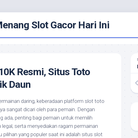
nang Slot Gacor Hari Ini
 10K Resmi, Situs Toto
ik Daun
rmainan daring, keberadaan platform slot toto
ya sangat dicari oleh para pemain. Dengan
ng ada, penting bagi pemain untuk memilih
 legal, serta menyediakan ragam permainan
 pilihan yang populer saat ini adalah situs slot