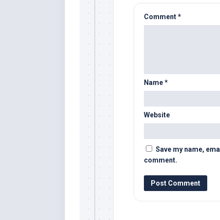
Comment
*
Name
*
Website
Save my name, email,
comment.