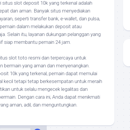
i situs slot deposit 10k yang terkenal adalah
cepat dan aman. Banyak situs menyediakan
ran, seperti transfer bank, e-wallet, dan pulsa,
emain dalam melakukan deposit atau
ja. Selain itu, layanan dukungan pelanggan yang
sif siap membantu pemain 24 jam.
itus slot toto resmi dan terpercaya untuk
n bermain yang aman dan menyenangkan.
osit 10k yang terkenal, pemain dapat memulai
 kecil tetapi tetap berkesempatan untuk meraih
ikan untuk selalu mengecek legalitas dan
bermain. Dengan cara ini, Anda dapat menikmati
yang aman, adil, dan menguntungkan.