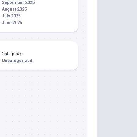
September 2025
August 2025
July 2025
June 2025
Categories
Uncategorized