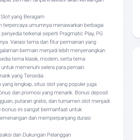
n Slot yang Beragam
dan terpercaya umumnya menawarkan berbagai
i penyedia terkenal seperti Pragmatic Play, PG
nya. Variasi tema dan fitur permainan yang
alaman bermain menjadi lebih menyenangkan
edia tema klasik, modern, serta tema
i untuk memenuhi selera para pemain.
arik yang Tersedia
 yang lengkap, situs slot yang populer juga
nus dan promosi yang menarik. Bonus deposit
uan, putaran gratis, dan turnamen slot menjadi
s-bonus ini sangat bermanfaat untuk
kemenangan dan memperpanjang durasi
saksi dan Dukungan Pelanggan