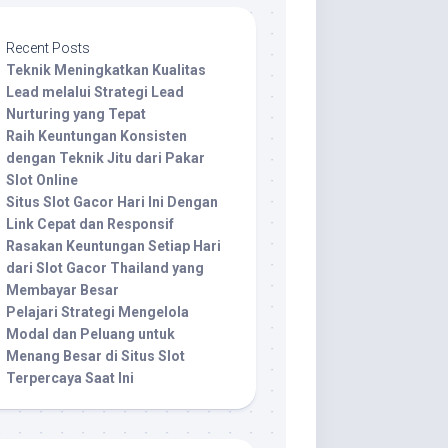
Recent Posts
Teknik Meningkatkan Kualitas
Lead melalui Strategi Lead
Nurturing yang Tepat
Raih Keuntungan Konsisten
dengan Teknik Jitu dari Pakar
Slot Online
Situs Slot Gacor Hari Ini Dengan
Link Cepat dan Responsif
Rasakan Keuntungan Setiap Hari
dari Slot Gacor Thailand yang
Membayar Besar
Pelajari Strategi Mengelola
Modal dan Peluang untuk
Menang Besar di Situs Slot
Terpercaya Saat Ini