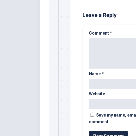
Leave a Reply
Comment
*
Name
*
Website
Save my name, email,
comment.