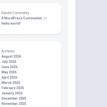
Recent Comments
A WordPress Commenter
on
Hello world!
Archives
August 2026
July 2026
June 2026
May 2026
April 2026
March 2026
February 2026
January 2026
December 2025
November 2025