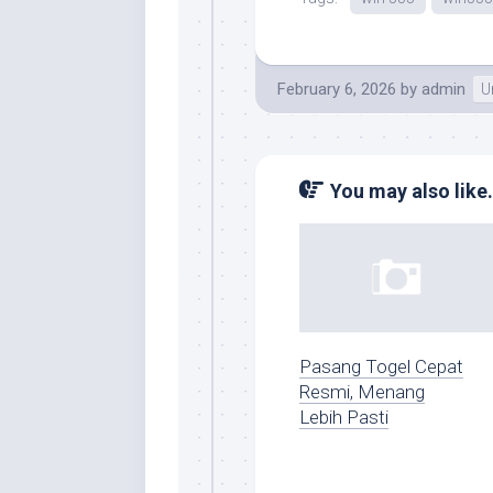
February 6, 2026
by
admin
U
You may also like.
Pasang Togel Cepat
Resmi, Menang
Lebih Pasti