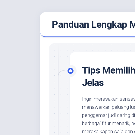
Skip
Panduan Lengkap Me
to
content
Tips Memili
Jelas
Ingin merasakan sensas
menawarkan peluang luar
penggemar judi daring 
berbagai fitur menarik,
mereka kapan saja dan 