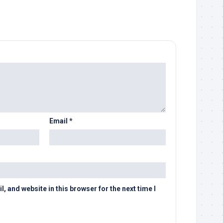
Email
*
 and website in this browser for the next time I