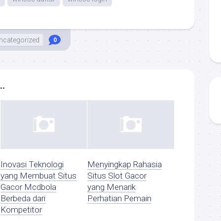
ncategorized
0
..
Inovasi Teknologi
Menyingkap Rahasia
yang Membuat Situs
Situs Slot Gacor
Gacor Mcdbola
yang Menarik
Berbeda dari
Perhatian Pemain
Kompetitor