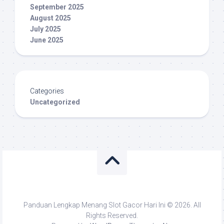
September 2025
August 2025
July 2025
June 2025
Categories
Uncategorized
Panduan Lengkap Menang Slot Gacor Hari Ini © 2026. All
Rights Reserved.