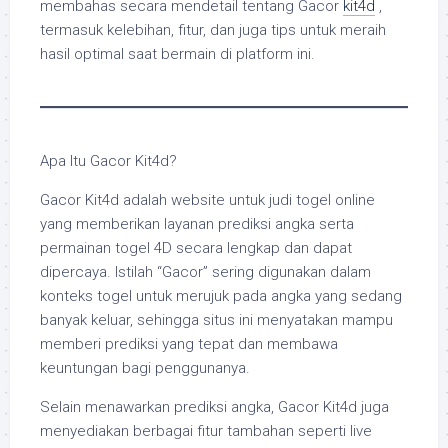
membahas secara mendetail tentang Gacor
kit4d
,
termasuk kelebihan, fitur, dan juga tips untuk meraih
hasil optimal saat bermain di platform ini.
Apa Itu Gacor Kit4d?
Gacor Kit4d adalah website untuk judi togel online
yang memberikan layanan prediksi angka serta
permainan togel 4D secara lengkap dan dapat
dipercaya. Istilah “Gacor” sering digunakan dalam
konteks togel untuk merujuk pada angka yang sedang
banyak keluar, sehingga situs ini menyatakan mampu
memberi prediksi yang tepat dan membawa
keuntungan bagi penggunanya.
Selain menawarkan prediksi angka, Gacor Kit4d juga
menyediakan berbagai fitur tambahan seperti live