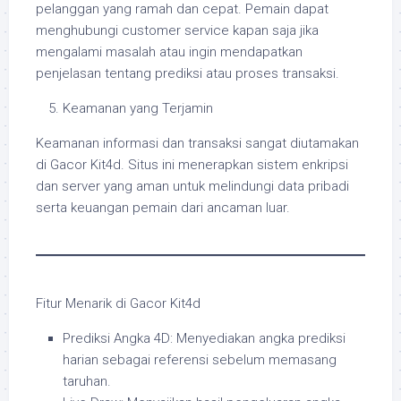
pelanggan yang ramah dan cepat. Pemain dapat
menghubungi customer service kapan saja jika
mengalami masalah atau ingin mendapatkan
penjelasan tentang prediksi atau proses transaksi.
Keamanan yang Terjamin
Keamanan informasi dan transaksi sangat diutamakan
di Gacor Kit4d. Situs ini menerapkan sistem enkripsi
dan server yang aman untuk melindungi data pribadi
serta keuangan pemain dari ancaman luar.
Fitur Menarik di Gacor Kit4d
Prediksi Angka 4D: Menyediakan angka prediksi
harian sebagai referensi sebelum memasang
taruhan.