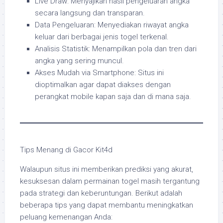
Live Draw: Menyajikan hasil pengeluaran angka
secara langsung dan transparan.
Data Pengeluaran: Menyediakan riwayat angka
keluar dari berbagai jenis togel terkenal.
Analisis Statistik: Menampilkan pola dan tren dari
angka yang sering muncul.
Akses Mudah via Smartphone: Situs ini
dioptimalkan agar dapat diakses dengan
perangkat mobile kapan saja dan di mana saja.
Tips Menang di Gacor Kit4d
Walaupun situs ini memberikan prediksi yang akurat,
kesuksesan dalam permainan togel masih tergantung
pada strategi dan keberuntungan. Berikut adalah
beberapa tips yang dapat membantu meningkatkan
peluang kemenangan Anda: