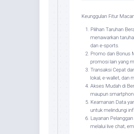
Keunggulan Fitur Maca
Pilihan Taruhan Bera
menawarkan taruhan 
dan e-sports.
Promo dan Bonus M
promosi lain yang 
Transaksi Cepat dan
lokal, e-wallet, dan
Akses Mudah di Ber
maupun smartphon
Keamanan Data yan
untuk melindungi in
Layanan Pelanggan 
melalui live chat, em