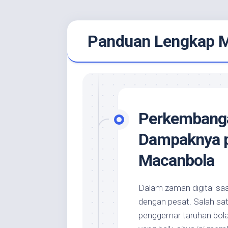
Skip
Panduan Lengkap Me
to
content
Perkembanga
Dampaknya p
Macanbola
Dalam zaman digital saat
dengan pesat. Salah sat
penggemar taruhan bola