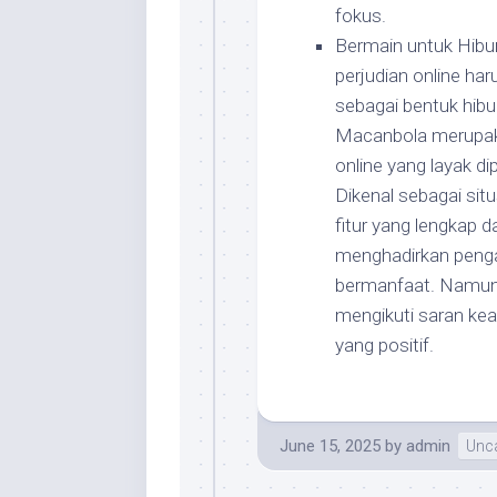
fokus.
Bermain untuk Hibu
perjudian online ha
sebagai bentuk hibu
Macanbola merupaka
online yang layak di
Dikenal sebagai sit
fitur yang lengkap
menghadirkan peng
bermanfaat. Namun, 
mengikuti saran k
yang positif.
June 15, 2025
by
admin
Unca