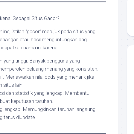
enal Sebagai Situs Gacor?
line, istilah “gacor” merujuk pada situs yang
enangan atau hasil menguntungkan bagi
dapatkan nama ini karena:
 yang tinggi: Banyak pengguna yang
memperoleh peluang menang yang konsisten.
f: Menawarkan nilai odds yang menarik jika
situs lain.
si dan statistik yang lengkap: Membantu
uat keputusan taruhan.
yang lengkap: Memungkinkan taruhan langsung
 terus diupdate.