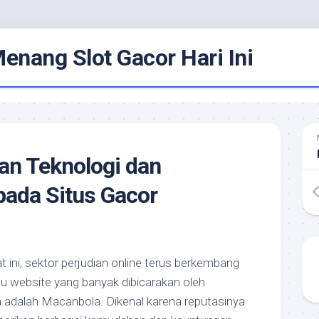
nang Slot Gacor Hari Ini
n Teknologi dan
ada Situs Gacor
 ini, sektor perjudian online terus berkembang
u website yang banyak dibicarakan oleh
 adalah Macanbola. Dikenal karena reputasinya