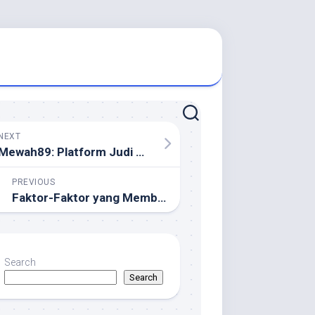
NEXT
Mewah89: Platform Judi Online Terpercaya dengan Fitur Lengkap dan Layanan Profesional
PREVIOUS
Faktor-Faktor yang Membuat Situs Gacor Kit4D Jadi Pilihan Favorit
Search
Search