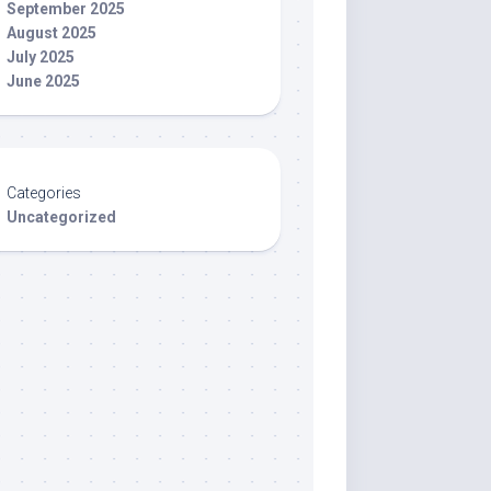
September 2025
August 2025
July 2025
June 2025
Categories
Uncategorized