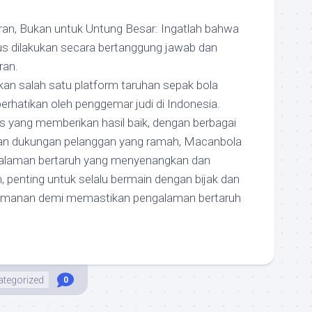
ran, Bukan untuk Untung Besar: Ingatlah bahwa
rus dilakukan secara bertanggung jawab dan
ran.
n salah satu platform taruhan sepak bola
perhatikan oleh penggemar judi di Indonesia.
us yang memberikan hasil baik, dengan berbagai
 dan dukungan pelanggan yang ramah, Macanbola
alaman bertaruh yang menyenangkan dan
penting untuk selalu bermain dengan bijak dan
eamanan demi memastikan pengalaman bertaruh
tegorized
0