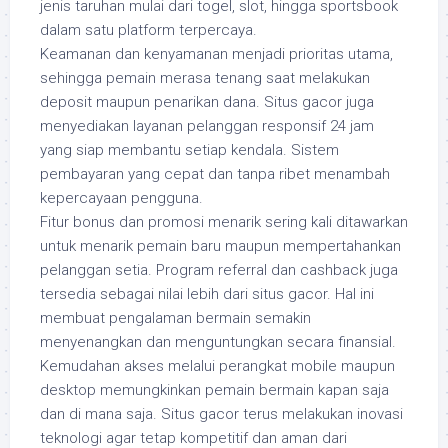
jenis taruhan mulai dari togel, slot, hingga sportsbook
dalam satu platform terpercaya.
Keamanan dan kenyamanan menjadi prioritas utama,
sehingga pemain merasa tenang saat melakukan
deposit maupun penarikan dana. Situs gacor juga
menyediakan layanan pelanggan responsif 24 jam
yang siap membantu setiap kendala. Sistem
pembayaran yang cepat dan tanpa ribet menambah
kepercayaan pengguna.
Fitur bonus dan promosi menarik sering kali ditawarkan
untuk menarik pemain baru maupun mempertahankan
pelanggan setia. Program referral dan cashback juga
tersedia sebagai nilai lebih dari situs gacor. Hal ini
membuat pengalaman bermain semakin
menyenangkan dan menguntungkan secara finansial.
Kemudahan akses melalui perangkat mobile maupun
desktop memungkinkan pemain bermain kapan saja
dan di mana saja. Situs gacor terus melakukan inovasi
teknologi agar tetap kompetitif dan aman dari